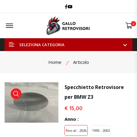
Facebook
Youtube
Offcanvas Menu Open
0
SELEZIONA CATEGORIA
Home
Articolo
Specchietto Retrovisore
per BMW Z3
visualizza prodotto
visualizza prodotto
visual
€ 15,00
Anno :
fino al - 2026
1995 - 2002