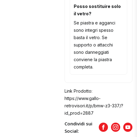
Posso sostituire solo
il vetro?
Se piastra e agganci
sono integri spesso
basta il vetro. Se
supporto o attacchi
sono danneggiati
conviene la piastra
completa.
Link Prodotto:
https://www.gallo-
retrovisori.it/p/bmw-z3-337/?
id_prod=2887
Condividi sui
Facebook
Instagram
Yout
Social: