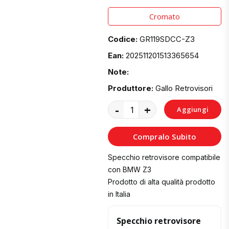
Cromato
Codice:
GR119SDCC-Z3
Ean:
202511201513365654
Note:
Produttore:
Gallo Retrovisori
-
+
Aggiungi
al
Compralo Subito
Carrello
Specchio retrovisore compatibile
con BMW Z3
Prodotto di alta qualità prodotto
in Italia
Specchio retrovisore