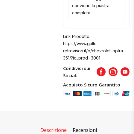
conviene la piastra
completa.
Link Prodotto:
https://www.gallo-
retrovisori.it/p/chevrolet-optra-
351/?id_prod=3001
Condividi sui
Facebook
Instagram
Yout
Social:
Acquisto Sicuro Garantito
Descrizione
Recensioni