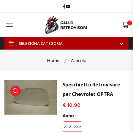
Facebook
Youtube
Offcanvas Menu Open
0
SELEZIONA CATEGORIA
Home
Articolo
Specchietto Retrovisore
per Chevrolet OPTRA
visualizza prodotto
visualizza prodotto
visual
€ 10,90
Anno :
2008 - 2026