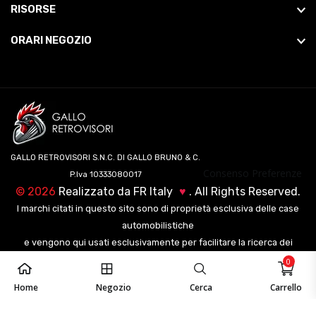
RISORSE
ORARI NEGOZIO
GALLO RETROVISORI S.N.C. DI GALLO BRUNO & C.
Consenso Preferenze
P.Iva 10333080017
©
2026
Realizzato da
FR Italy
♥
. All Rights Reserved.
I marchi citati in questo sito sono di proprietà esclusiva delle case
automobilistiche
e vengono qui usati esclusivamente per facilitare la ricerca dei
veicoli ai nostri clienti.
0
Home
Negozio
Cerca
Carrello