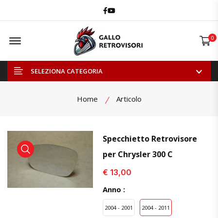
Facebook
Youtube
Offcanvas Menu Open
0
SELEZIONA CATEGORIA
Home
Articolo
Specchietto Retrovisore
per Chrysler 300 C
visualizza prodotto
visualizza prodotto
visual
€ 13,00
Anno :
2004 - 2001
2004 - 2011