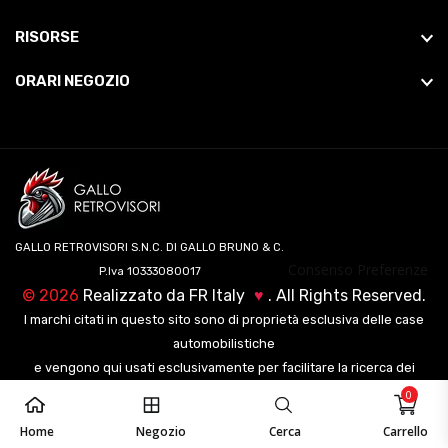
RISORSE
ORARI NEGOZIO
GALLO RETROVISORI S.N.C. DI GALLO BRUNO & C.
Consenso Preferenze
P.Iva 10333080017
©
2026
Realizzato da
FR Italy
♥
. All Rights Reserved.
I marchi citati in questo sito sono di proprietà esclusiva delle case
automobilistiche
e vengono qui usati esclusivamente per facilitare la ricerca dei
veicoli ai nostri clienti.
0
Home
Negozio
Cerca
Carrello