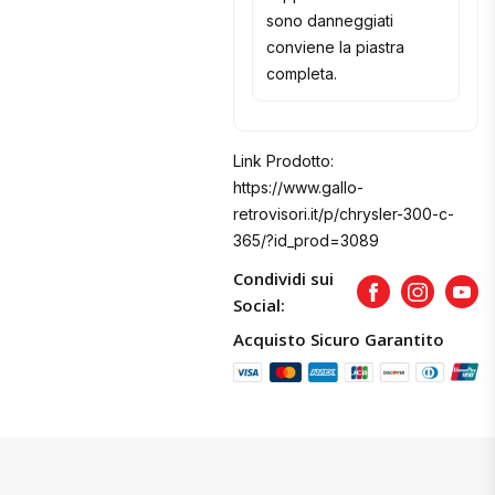
sono danneggiati
conviene la piastra
completa.
Link Prodotto:
https://www.gallo-
retrovisori.it/p/chrysler-300-c-
365/?id_prod=3089
Condividi sui
Facebook
Instagram
Yout
Social:
Acquisto Sicuro Garantito