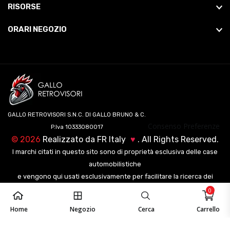
RISORSE
ORARI NEGOZIO
GALLO RETROVISORI S.N.C. DI GALLO BRUNO & C.
Consenso Preferenze
P.Iva 10333080017
©
2026
Realizzato da
FR Italy
♥
. All Rights Reserved.
I marchi citati in questo sito sono di proprietà esclusiva delle case
automobilistiche
e vengono qui usati esclusivamente per facilitare la ricerca dei
veicoli ai nostri clienti.
0
Home
Negozio
Cerca
Carrello