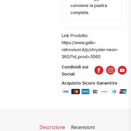
conviene la piastra
completa.
Link Prodotto:
https://www.gallo-
retrovisori.it/p/chrysler-neon-
360/?id_prod=3060
Condividi sui
Facebook
Instagram
Yout
Social:
Acquisto Sicuro Garantito
Descrizione
Recensioni