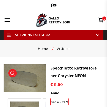
Facebook
Youtube
Offcanvas Menu Open
0
SELEZIONA CATEGORIA
Home
Articolo
Specchietto Retrovisore
per Chrysler NEON
visualizza prodotto
visualizza prodotto
€ 9,50
Anno :
fino al - 1999