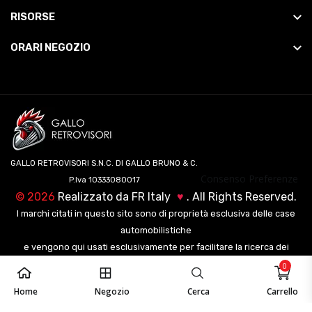
RISORSE
ORARI NEGOZIO
GALLO RETROVISORI S.N.C. DI GALLO BRUNO & C.
Consenso Preferenze
P.Iva 10333080017
©
2026
Realizzato da
FR Italy
♥
. All Rights Reserved.
I marchi citati in questo sito sono di proprietà esclusiva delle case
automobilistiche
e vengono qui usati esclusivamente per facilitare la ricerca dei
veicoli ai nostri clienti.
0
Home
Negozio
Cerca
Carrello