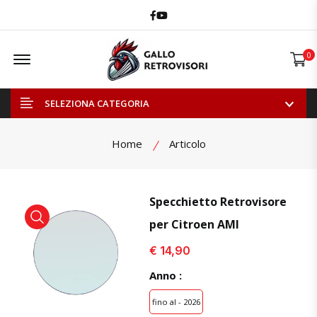
Facebook
Youtube
Offcanvas Menu Open
0
SELEZIONA CATEGORIA
Home
Articolo
Specchietto Retrovisore
per Citroen AMI
visualizza prodotto
visualizza prodotto
€ 14,90
Anno :
fino al - 2026