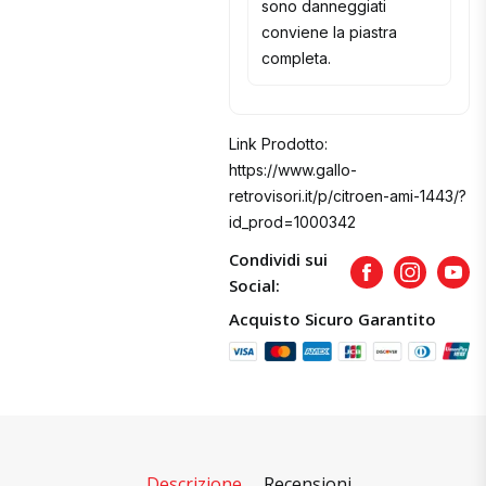
sono danneggiati
conviene la piastra
completa.
Link Prodotto:
https://www.gallo-
retrovisori.it/p/citroen-ami-1443/?
id_prod=1000342
Condividi sui
Facebook
Instagram
Yout
Social:
Acquisto Sicuro Garantito
Descrizione
Recensioni