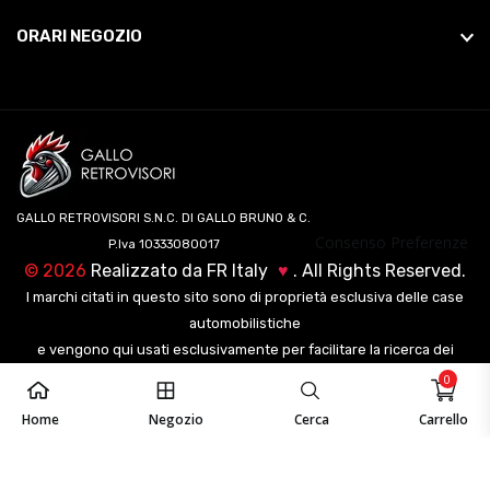
ORARI NEGOZIO
GALLO RETROVISORI S.N.C. DI GALLO BRUNO & C.
Consenso Preferenze
P.Iva 10333080017
©
2026
Realizzato da
FR Italy
♥
. All Rights Reserved.
I marchi citati in questo sito sono di proprietà esclusiva delle case
automobilistiche
e vengono qui usati esclusivamente per facilitare la ricerca dei
veicoli ai nostri clienti.
0
Home
Negozio
Cerca
Carrello