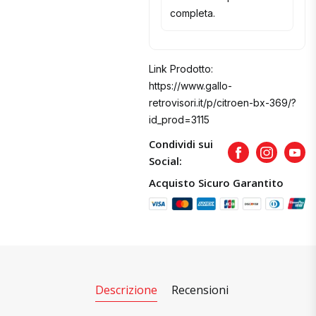
completa.
Link Prodotto:
https://www.gallo-
retrovisori.it/p/citroen-bx-369/?
id_prod=3115
Condividi sui
Facebook
Instagram
Yout
Social:
Acquisto Sicuro Garantito
Descrizione
Recensioni