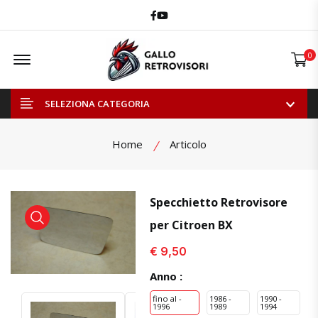
Facebook
Youtube
Offcanvas Menu Open
0
SELEZIONA CATEGORIA
Home
Articolo
Specchietto Retrovisore
per Citroen BX
visualizza prodotto
visualizza prodotto
€ 9,50
Anno :
fino al -
1986 -
1990 -
1996
1989
1994