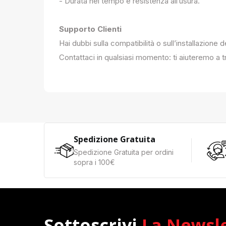
- Durata nel tempo e resistenza all’usura.
Supporto Clienti
Hai dubbi sulla compatibilità o sull’installazione 
Contattaci in qualsiasi momento: ti aiuteremo a tr
Spedizione Gratuita
Spedizione Gratuita per ordini
sopra i 100€
Sottoscrivi
La Newsl