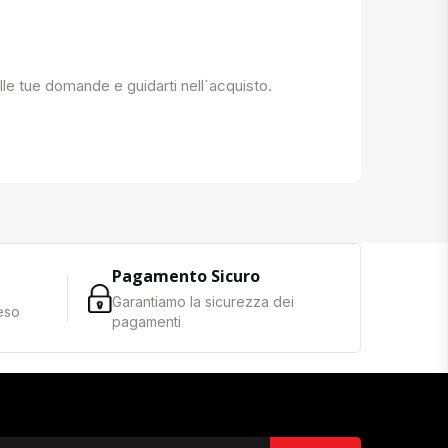
 alle tue domande e guidarti nell`acquisto.
Pagamento Sicuro
Garantiamo la sicurezza dei
reso
pagamenti