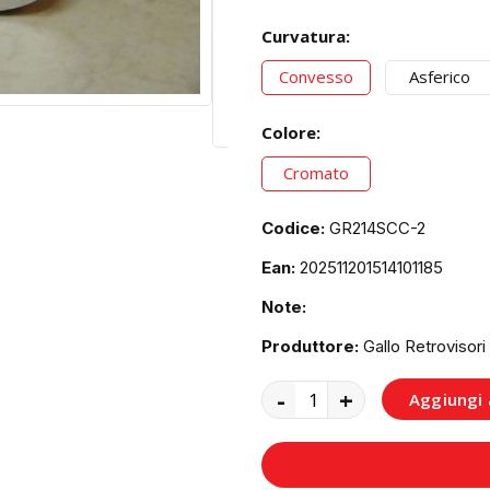
Curvatura:
Convesso
Asferico
Colore:
Cromato
Codice:
GR214SCC-2
Ean:
202511201514101185
Note:
Produttore:
Gallo Retrovisori
-
+
Aggiungi a