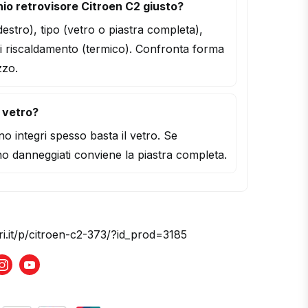
io retrovisore Citroen C2 giusto?
/destro), tipo (vetro o piastra completa),
i riscaldamento (termico). Confronta forma
zzo.
l vetro?
o integri spesso basta il vetro. Se
o danneggiati conviene la piastra completa.
ri.it/p/citroen-c2-373/?id_prod=3185
book
Instagram
Youtube