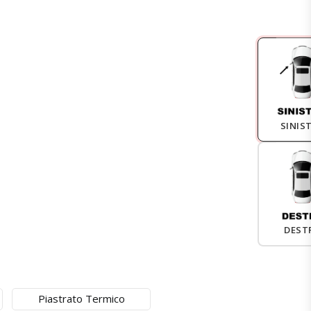
SINIS
DEST
Piastrato Termico