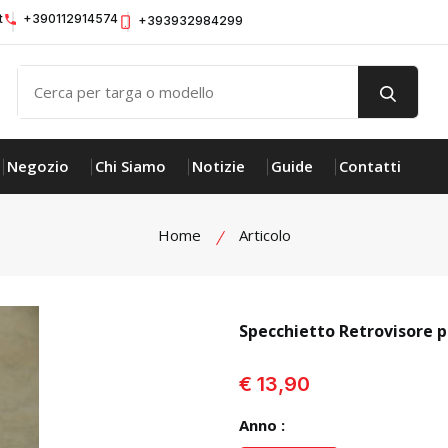
t
+390112914574
+393932984299
Negozio
Chi Siamo
Notizie
Guide
Contatti
Home
Articolo
Specchietto Retrovisore p
visualizza prodotto
€ 13,90
Anno :