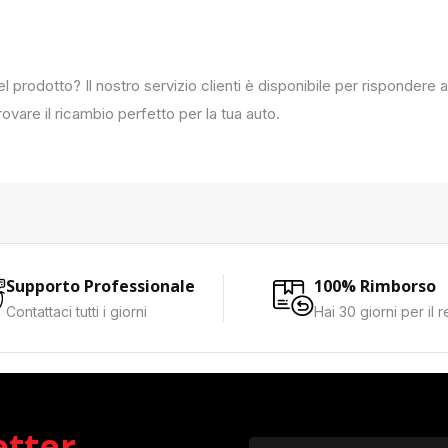
del prodotto? Il nostro servizio clienti è disponibile per rispondere
ovare il ricambio perfetto per la tua auto.
Supporto Professionale
100% Rimborso
Contattaci tutti i giorni
Hai 30 giorni per il 
etter