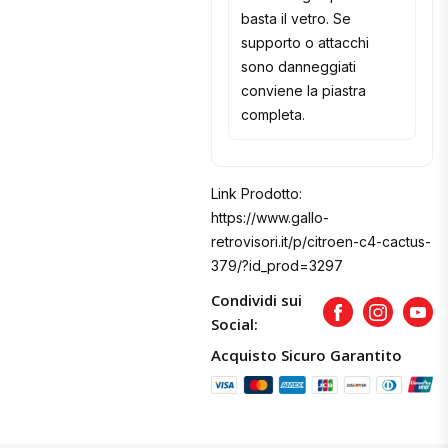
basta il vetro. Se
supporto o attacchi
sono danneggiati
conviene la piastra
completa.
Link Prodotto:
https://www.gallo-
retrovisori.it/p/citroen-c4-cactus-
379/?id_prod=3297
Condividi sui
Facebook
Instagram
Yout
Social:
Acquisto Sicuro Garantito