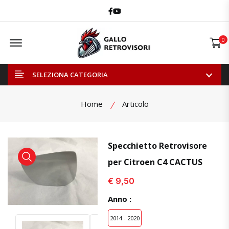
Facebook
Youtube
Offcanvas Menu Open
0
SELEZIONA CATEGORIA
Home
Articolo
Specchietto Retrovisore
per Citroen C4 CACTUS
visualizza prodotto
visualizza prodotto
€ 9,50
Anno :
2014 - 2020