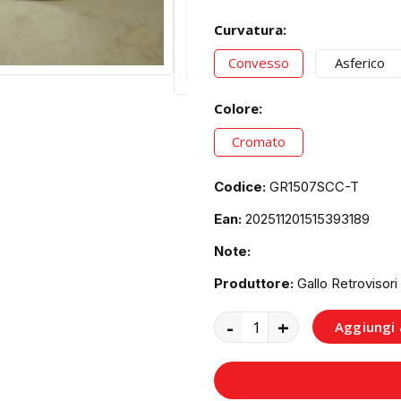
Curvatura:
Convesso
Asferico
Colore:
Cromato
Codice:
GR1507SCC-T
Ean:
202511201515393189
Note:
Produttore:
Gallo Retrovisori
-
+
Aggiungi a