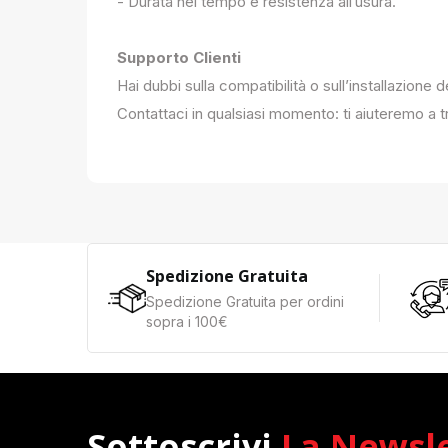
- Durata nel tempo e resistenza all’usura.
Supporto Clienti
Hai dubbi sulla compatibilità o sull’installazione 
Contattaci in qualsiasi momento: ti aiuteremo a tr
Spedizione Gratuita
Spedizione Gratuita per ordini
sopra i 100€
Sottoscrivi
La Newsl