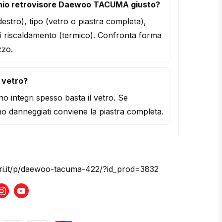
hio retrovisore Daewoo TACUMA giusto?
/destro), tipo (vetro o piastra completa),
i riscaldamento (termico). Confronta forma
zzo.
l vetro?
o integri spesso basta il vetro. Se
o danneggiati conviene la piastra completa.
ori.it/p/daewoo-tacuma-422/?id_prod=3832
book
Instagram
Youtube