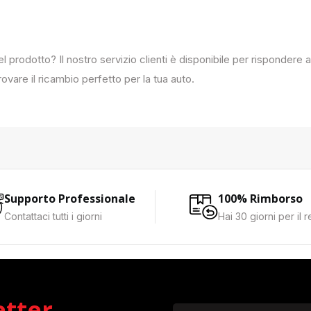
del prodotto? Il nostro servizio clienti è disponibile per rispondere
ovare il ricambio perfetto per la tua auto.
Supporto Professionale
100% Rimborso
Contattaci tutti i giorni
Hai 30 giorni per il 
etter