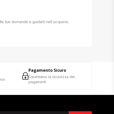
 alle tue domande e guidarti nell`acquisto.
Pagamento Sicuro
Garantiamo la sicurezza dei
reso
pagamenti