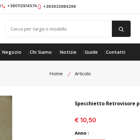
t
+390112914574
+393932984299
Negozio
Chi Siamo
Notizie
Guide
Contatti
Home
Articolo
Specchietto Retrovisore
visualizza prodotto
€ 10,50
Anno :