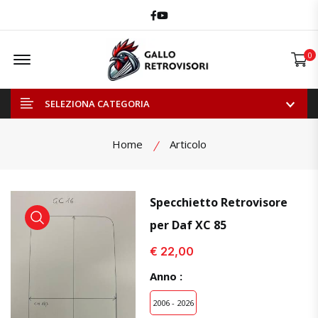
Facebook
Youtube
Offcanvas Menu Open
0
SELEZIONA CATEGORIA
Home
Articolo
Specchietto Retrovisore
per Daf XC 85
visualizza prodotto
visualizza prodotto
€ 22,00
Anno :
2006 - 2026