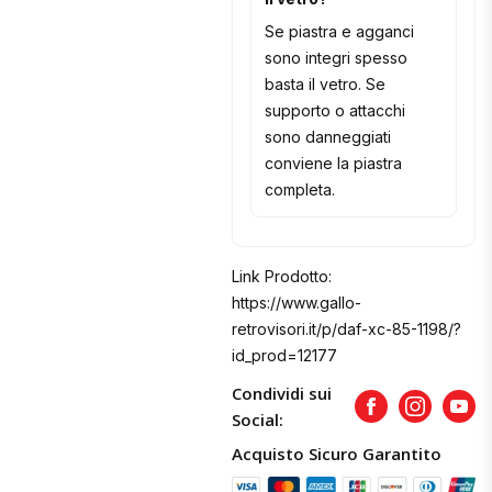
Se piastra e agganci
sono integri spesso
basta il vetro. Se
supporto o attacchi
sono danneggiati
conviene la piastra
completa.
Link Prodotto:
https://www.gallo-
retrovisori.it/p/daf-xc-85-1198/?
id_prod=12177
Condividi sui
Facebook
Instagram
Yout
Social:
Acquisto Sicuro Garantito