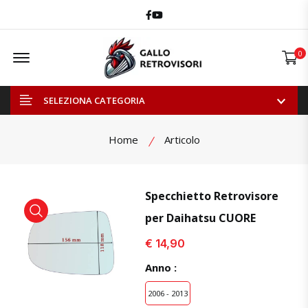
Facebook
Youtube
Offcanvas Menu Open
0
SELEZIONA CATEGORIA
Home
Articolo
Specchietto Retrovisore
per Daihatsu CUORE
visualizza prodotto
visualizza prodotto
visual
€ 14,90
Anno :
2006 - 2013