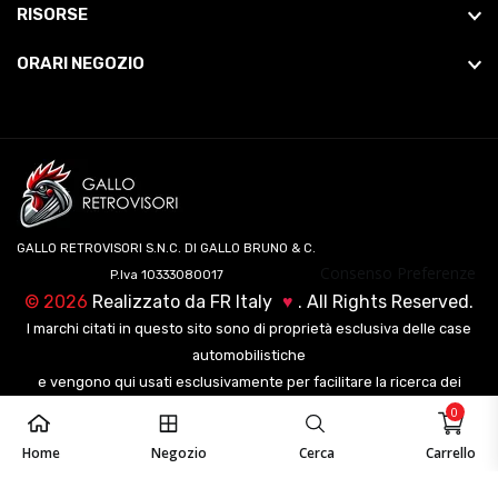
RISORSE
ORARI NEGOZIO
GALLO RETROVISORI S.N.C. DI GALLO BRUNO & C.
Consenso Preferenze
P.Iva 10333080017
©
2026
Realizzato da
FR Italy
♥
. All Rights Reserved.
I marchi citati in questo sito sono di proprietà esclusiva delle case
automobilistiche
e vengono qui usati esclusivamente per facilitare la ricerca dei
veicoli ai nostri clienti.
0
Home
Negozio
Cerca
Carrello