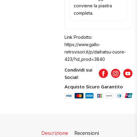
conviene la piastra
completa.
Link Prodotto:
https://www.gallo-
retrovisori.it/p/daihatsu-cuore-
423/?id_prod=3840
Condividi sui
Facebook
Instagram
Yout
Social:
Acquisto Sicuro Garantito
Descrizione
Recensioni