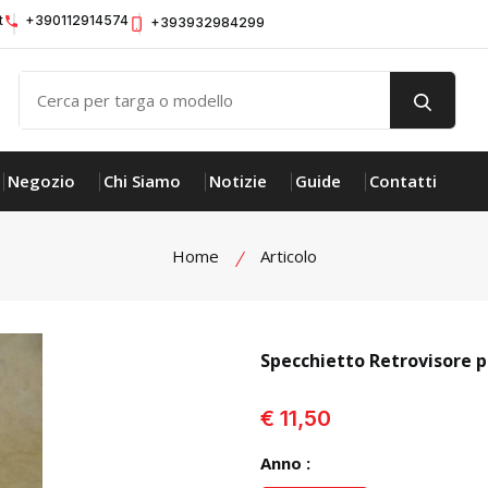
t
+390112914574
+393932984299
Negozio
Chi Siamo
Notizie
Guide
Contatti
Home
Articolo
Specchietto Retrovisore 
visualizza prodotto
€ 11,50
Anno :