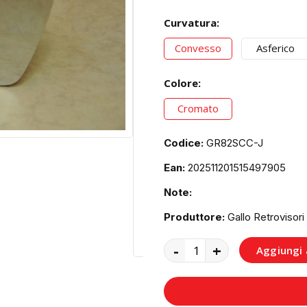
Curvatura:
Convesso
Asferico
Colore:
Cromato
Codice:
GR82SCC-J
Ean:
202511201515497905
Note:
Produttore:
Gallo Retrovisori
-
+
Aggiungi a