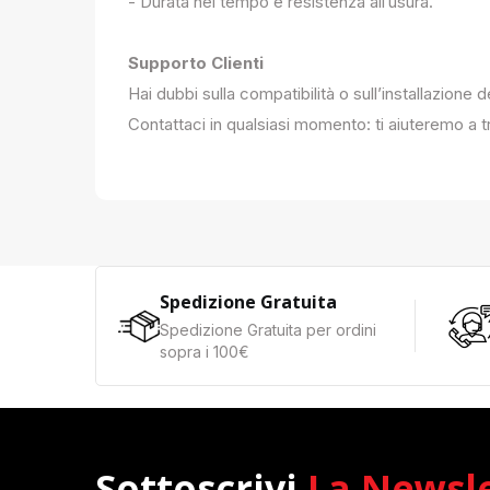
- Durata nel tempo e resistenza all’usura.
Supporto Clienti
Hai dubbi sulla compatibilità o sull’installazione 
Contattaci in qualsiasi momento: ti aiuteremo a tr
Spedizione Gratuita
Spedizione Gratuita per ordini
sopra i 100€
Sottoscrivi
La Newsl