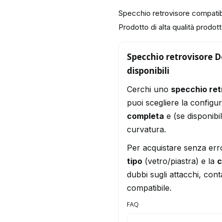
Specchio retrovisore compat
Prodotto di alta qualità prodotto
Specchio retrovisore D
disponibili
Cerchi uno
specchio re
puoi scegliere la configu
completa
e (se disponibi
curvatura.
Per acquistare senza err
tipo
(vetro/piastra) e la
c
dubbi sugli attacchi, conta
compatibile.
FAQ