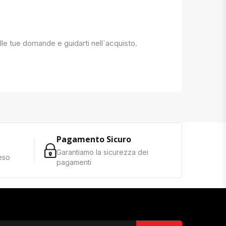
 alle tue domande e guidarti nell`acquisto.
Pagamento Sicuro
Garantiamo la sicurezza dei
reso
pagamenti