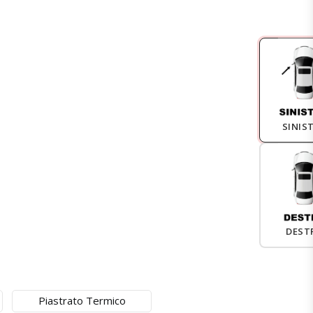
SINIS
DEST
Piastrato Termico