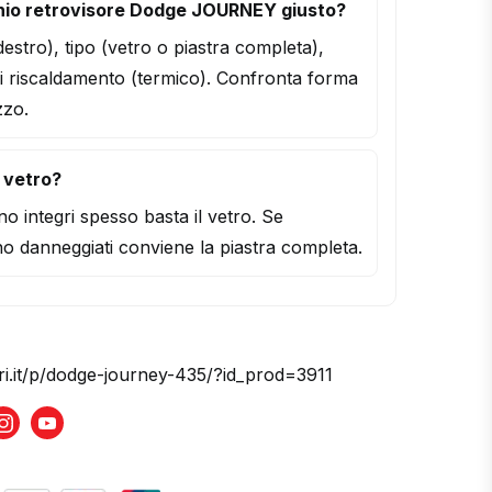
hio retrovisore Dodge JOURNEY giusto?
/destro), tipo (vetro o piastra completa),
i riscaldamento (termico). Confronta forma
zzo.
l vetro?
o integri spesso basta il vetro. Se
o danneggiati conviene la piastra completa.
ori.it/p/dodge-journey-435/?id_prod=3911
book
Instagram
Youtube