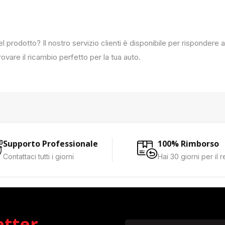
del prodotto? Il nostro servizio clienti è disponibile per rispondere
ovare il ricambio perfetto per la tua auto.
Supporto Professionale
100% Rimborso
Contattaci tutti i giorni
Hai 30 giorni per il 
etter