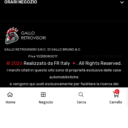
ORARI NEGOZIO
GALLO RETROVISORI S.N.C. DI GALLO BRUNO & C.
Consenso Preferenze
P.Iva 10333080017
©
2026
Realizzato da
FR Italy
♥
. All Rights Reserved.
I marchi citati in questo sito sono di proprietà esclusiva delle case
automobilistiche
e vengono qui usati esclusivamente per facilitare la ricerca dei
veicoli ai nostri clienti.
0
Home
Negozio
Cerca
Carrello