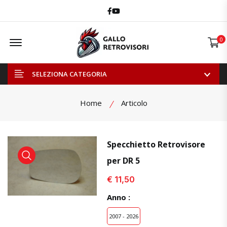
Facebook
Youtube
Offcanvas Menu Open
0
SELEZIONA CATEGORIA
Home
Articolo
Specchietto Retrovisore
per DR 5
visualizza prodotto
visualizza prodotto
visual
€ 11,50
Anno :
2007 - 2026