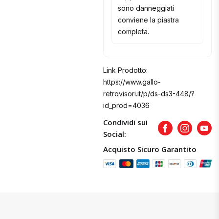
sono danneggiati
conviene la piastra
completa.
Link Prodotto:
https://www.gallo-
retrovisori.it/p/ds-ds3-448/?
id_prod=4036
Condividi sui
Facebook
Instagram
Yout
Social:
Acquisto Sicuro Garantito