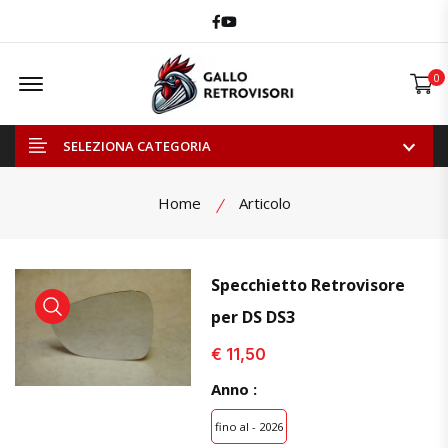
Facebook
Youtube
Offcanvas Menu Open
0
SELEZIONA CATEGORIA
Home
Articolo
Specchietto Retrovisore
per DS DS3
visualizza prodotto
visualizza prodotto
visual
€ 11,50
Anno :
fino al - 2026