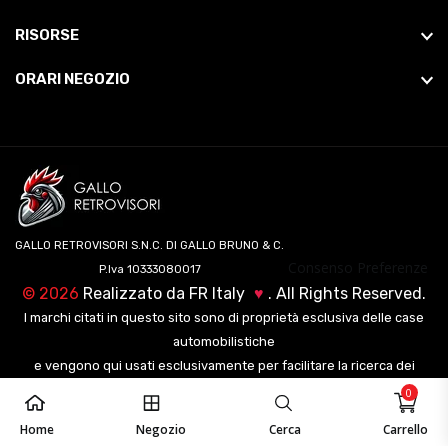
RISORSE
ORARI NEGOZIO
GALLO RETROVISORI S.N.C. DI GALLO BRUNO & C.
Consenso Preferenze
P.Iva 10333080017
©
2026
Realizzato da
FR Italy
♥
. All Rights Reserved.
I marchi citati in questo sito sono di proprietà esclusiva delle case
automobilistiche
e vengono qui usati esclusivamente per facilitare la ricerca dei
veicoli ai nostri clienti.
0
Home
Negozio
Cerca
Carrello