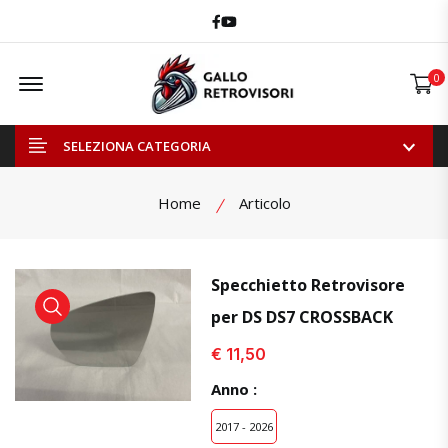
Facebook
Youtube
Offcanvas Menu Open
0
SELEZIONA CATEGORIA
Home
Articolo
Specchietto Retrovisore
per DS DS7 CROSSBACK
visualizza prodotto
visualizza prodotto
visual
€ 11,50
Anno :
2017 - 2026