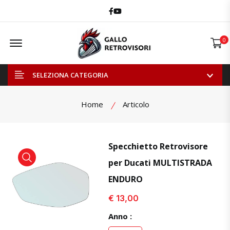
Facebook
Youtube
Offcanvas Menu Open
0
SELEZIONA CATEGORIA
Home
Articolo
Specchietto Retrovisore
per Ducati MULTISTRADA
visualizza prodotto
visualizza prodotto
visual
ENDURO
€ 13,00
Anno :