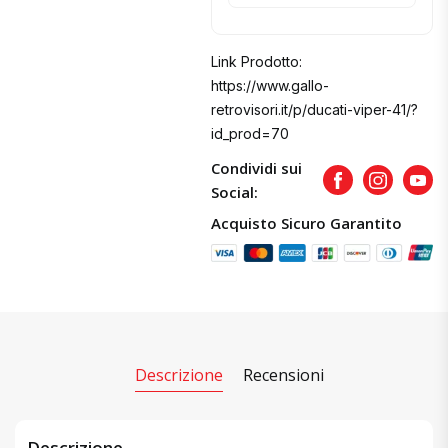
Link Prodotto:
https://www.gallo-
retrovisori.it/p/ducati-viper-41/?
id_prod=70
Condividi sui
Facebook
Instagram
Yout
Social:
Acquisto Sicuro Garantito
Descrizione
Recensioni
Descrizione