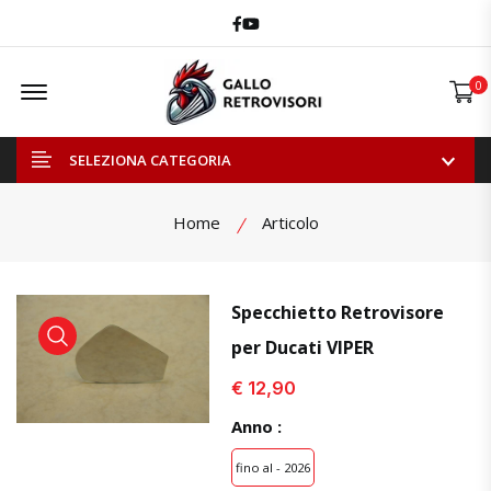
Facebook
Youtube
Offcanvas Menu Open
0
SELEZIONA CATEGORIA
Home
Articolo
Specchietto Retrovisore
per Ducati VIPER
visualizza prodotto
visualizza prodotto
visual
€ 12,90
Anno :
fino al - 2026