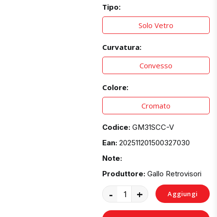
Tipo:
Solo Vetro
Curvatura:
Convesso
Colore:
Cromato
Codice:
GM31SCC-V
Ean:
202511201500327030
Note:
Produttore:
Gallo Retrovisori
-
+
Aggiungi
al