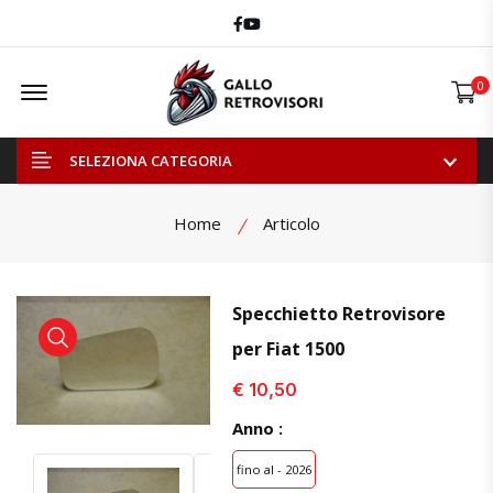
Facebook
Youtube
Offcanvas Menu Open
0
SELEZIONA CATEGORIA
Home
Articolo
Specchietto Retrovisore
per Fiat 1500
visualizza prodotto
visualizza prodotto
€ 10,50
Anno :
fino al - 2026