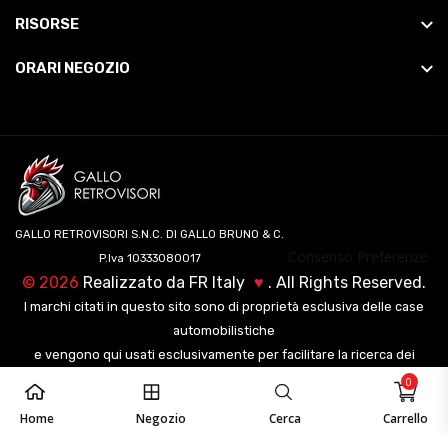
RISORSE
ORARI NEGOZIO
GALLO RETROVISORI S.N.C. DI GALLO BRUNO & C.
Consenso Preferenze
P.Iva 10333080017
©
2026
Realizzato da
FR Italy
♥
. All Rights Reserved.
I marchi citati in questo sito sono di proprietà esclusiva delle case
automobilistiche
e vengono qui usati esclusivamente per facilitare la ricerca dei
veicoli ai nostri clienti.
0
Home
Negozio
Cerca
Carrello