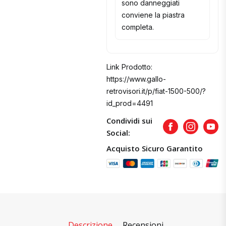
sono danneggiati
conviene la piastra
completa.
Link Prodotto:
https://www.gallo-
retrovisori.it/p/fiat-1500-500/?
id_prod=4491
Condividi sui
Facebook
Instagram
Yout
Social:
Acquisto Sicuro Garantito
Descrizione
Recensioni