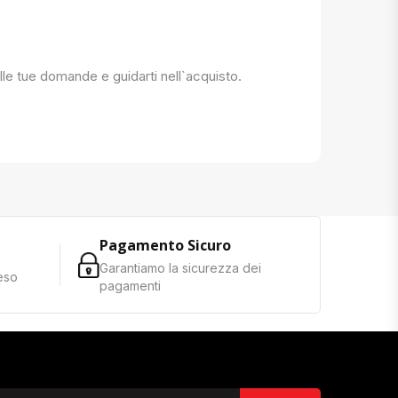
 alle tue domande e guidarti nell`acquisto.
Pagamento Sicuro
Garantiamo la sicurezza dei
reso
pagamenti