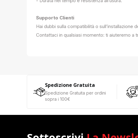
- Durata nel tempo e resistenza all’usura.
Supporto Clienti
Hai dubbi sulla compatibilità o sull’installazione 
Contattaci in qualsiasi momento: ti aiuteremo a tr
Spedizione Gratuita
Spedizione Gratuita per ordini
sopra i 100€
Sottoscrivi
La Newsl