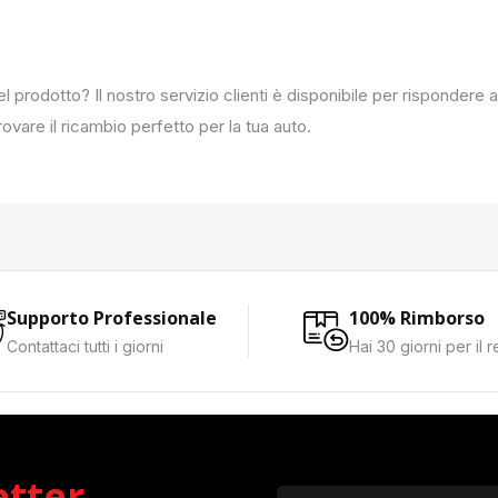
del prodotto? Il nostro servizio clienti è disponibile per rispondere
ovare il ricambio perfetto per la tua auto.
Supporto Professionale
100% Rimborso
Contattaci tutti i giorni
Hai 30 giorni per il 
etter