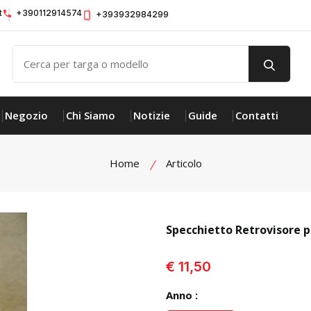
t
+390112914574
+393932984299
Negozio
Chi Siamo
Notizie
Guide
Contatti
Home
Articolo
Specchietto Retrovisore p
visualizza prodotto
€ 11,50
Anno :