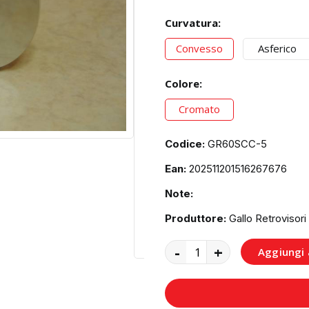
Curvatura:
Convesso
Asferico
Colore:
Cromato
Codice:
GR60SCC-5
Ean:
202511201516267676
Note:
Produttore:
Gallo Retrovisori
-
+
Aggiungi a