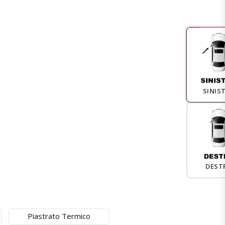
SINIS
DEST
Piastrato Termico