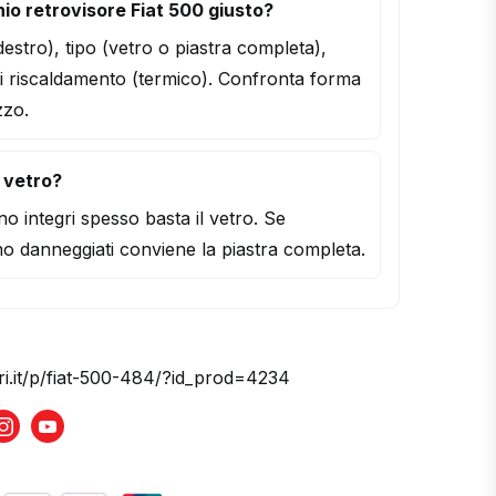
io retrovisore Fiat 500 giusto?
/destro), tipo (vetro o piastra completa),
i riscaldamento (termico). Confronta forma
zzo.
l vetro?
o integri spesso basta il vetro. Se
o danneggiati conviene la piastra completa.
ri.it/p/fiat-500-484/?id_prod=4234
book
Instagram
Youtube