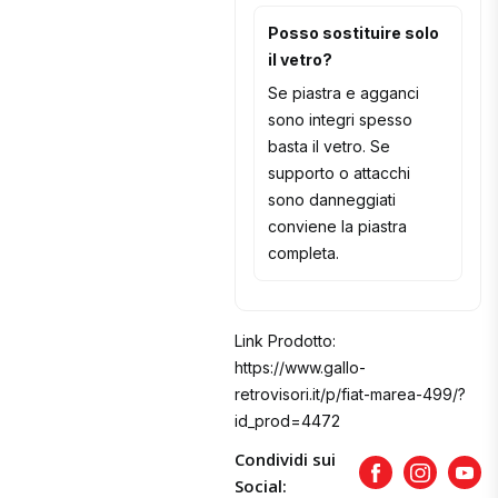
Posso sostituire solo
il vetro?
Se piastra e agganci
sono integri spesso
basta il vetro. Se
supporto o attacchi
sono danneggiati
conviene la piastra
completa.
Link Prodotto:
https://www.gallo-
retrovisori.it/p/fiat-marea-499/?
id_prod=4472
Condividi sui
Facebook
Instagram
Yout
Social: