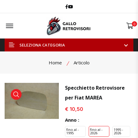
Facebook
Youtube
Offcanvas Menu Open
0
SELEZIONA CATEGORIA
Home
Articolo
Specchietto Retrovisore
per Fiat MAREA
visualizza prodotto
visualizza prodotto
visual
€ 10,50
Anno :
fino al -
fino al -
1995 -
1995
2026
2026