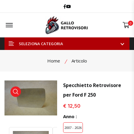
Facebook
Youtube
Offcanvas Menu Open
0
SELEZIONA CATEGORIA
Home
Articolo
Specchietto Retrovisore
per Ford F 250
visualizza prodotto
visualizza prodotto
€ 12,50
Anno :
2007 - 2026