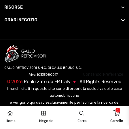
RISORSE
ORARI NEGOZIO
GALLO RETROVISORI S.N.C. DI GALLO BRUNO & C.
Consenso Preferenze
P.Iva 10333080017
©
2026
Realizzato da
FR Italy
♥
. All Rights Reserved.
I marchi citati in questo sito sono di proprietà esclusiva delle case
automobilistiche
e vengono qui usati esclusivamente per facilitare la ricerca dei
veicoli ai nostri clienti.
0
Home
Negozio
Cerca
Carrello