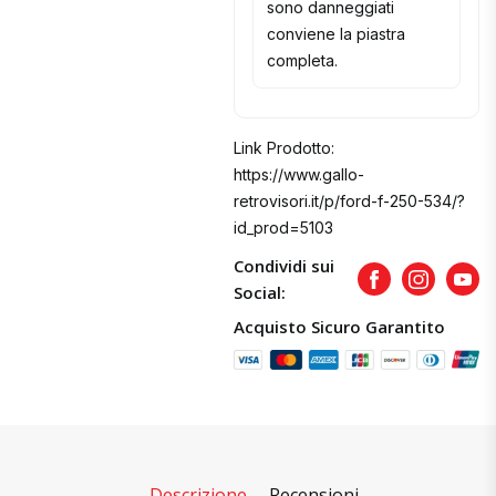
sono danneggiati
conviene la piastra
completa.
Link Prodotto:
https://www.gallo-
retrovisori.it/p/ford-f-250-534/?
id_prod=5103
Condividi sui
Facebook
Instagram
Yout
Social:
Acquisto Sicuro Garantito
Descrizione
Recensioni