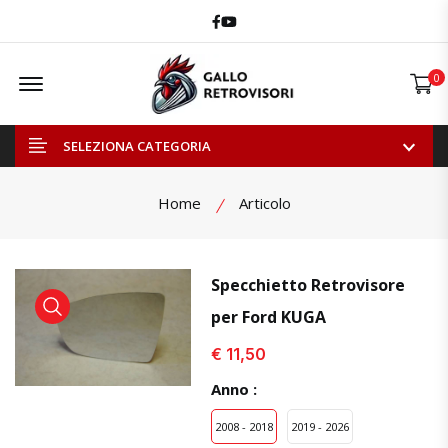
Facebook
Youtube
Offcanvas Menu Open
0
SELEZIONA CATEGORIA
Home
Articolo
Specchietto Retrovisore
per Ford KUGA
visualizza prodotto
visualizza prodotto
visual
€ 11,50
Anno :
2008 - 2018
2019 - 2026