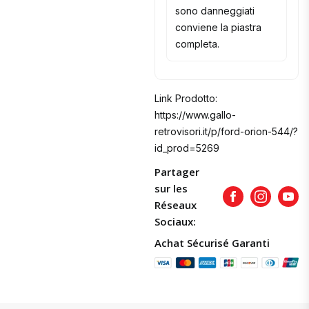
sono danneggiati
conviene la piastra
completa.
Link Prodotto:
https://www.gallo-
retrovisori.it/p/ford-orion-544/?
id_prod=5269
Partager
sur les
Facebook
Instagram
Yout
Réseaux
Sociaux:
Achat Sécurisé Garanti