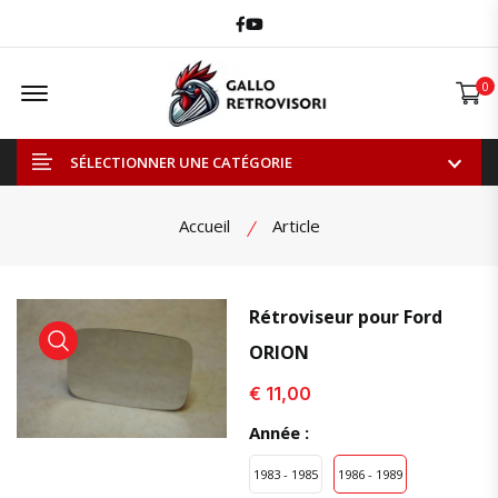
Facebook
Youtube
Offcanvas Menu Open
0
SÉLECTIONNER UNE CATÉGORIE
Accueil
Article
Rétroviseur pour Ford
ORION
voir le produit
voir le produit
€ 11,00
Année :
1983 - 1985
1986 - 1989