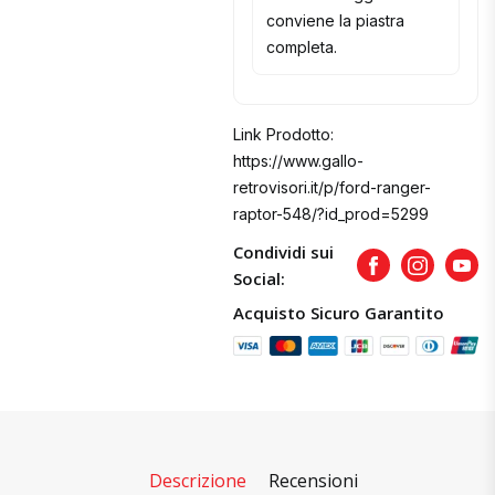
conviene la piastra
completa.
Link Prodotto:
https://www.gallo-
retrovisori.it/p/ford-ranger-
raptor-548/?id_prod=5299
Condividi sui
Facebook
Instagram
Yout
Social:
Acquisto Sicuro Garantito
Descrizione
Recensioni