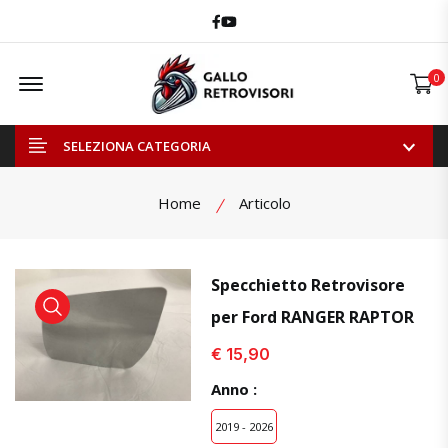
Facebook
Youtube
Offcanvas Menu Open
0
SELEZIONA CATEGORIA
Home
Articolo
Specchietto Retrovisore
per Ford RANGER RAPTOR
visualizza prodotto
visualizza prodotto
visual
€ 15,90
Anno :
2019 - 2026