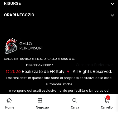
RISORSE
ORARI NEGOZIO
GALLO RETROVISORI S.N.C. DI GALLO BRUNO & C.
Consenso Preferenze
P.Iva 10333080017
©
2026
Realizzato da
FR Italy
♥
. All Rights Reserved.
I marchi citati in questo sito sono di proprietà esclusiva delle case
automobilistiche
e vengono qui usati esclusivamente per facilitare la ricerca dei
veicoli ai nostri clienti.
0
Home
Negozio
Cerca
Carrello