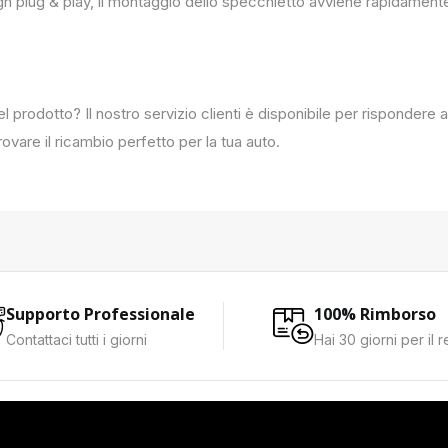
ign plug & play, il montaggio dello specchietto avviene rapidament
del prodotto? Il nostro servizio clienti è disponibile per rispondere
ovare il ricambio perfetto per la tua auto.
Supporto Professionale
100% Rimborso
Contattaci tutti i giorni
Hai 30 giorni per il 