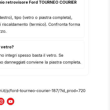
hio retrovisore Ford TOURNEO COURIER
/destro), tipo (vetro o piastra completa),
i riscaldamento (termico). Confronta forma
zzo.
l vetro?
o integri spesso basta il vetro. Se
o danneggiati conviene la piastra completa.
ri.it/p/ford-tourneo-courier-187/?id_prod=720
book
Instagram
Youtube