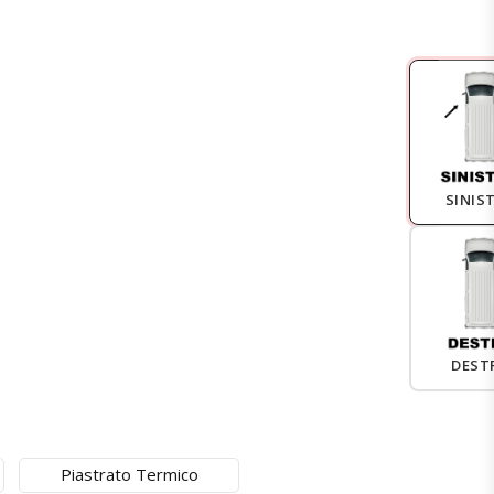
SINIS
DEST
Piastrato Termico