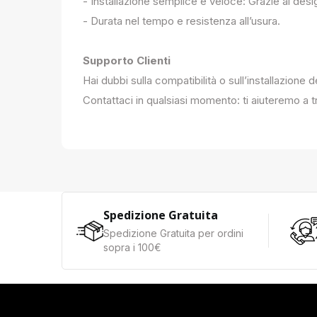
- Installazione semplice e veloce: Grazie al des
- Durata nel tempo e resistenza all’usura.
Supporto Clienti
Hai dubbi sulla compatibilità o sull’installazione 
Contattaci in qualsiasi momento: ti aiuteremo a tr
Spedizione Gratuita
Spedizione Gratuita per ordini
sopra i 100€