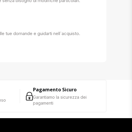
e senza bisogno di modifiche particolari.
 alle tue domande e guidarti nell`acquisto.
Pagamento Sicuro
Garantiamo la sicurezza dei
reso
pagamenti