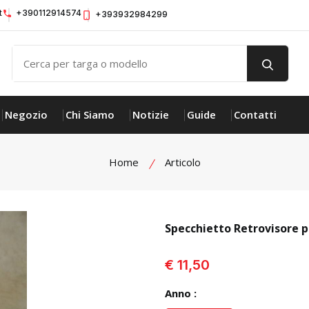
t
+390112914574
+393932984299
Negozio
Chi Siamo
Notizie
Guide
Contatti
Home
Articolo
Specchietto Retrovisore
visualizza prodotto
€ 11,50
Anno :