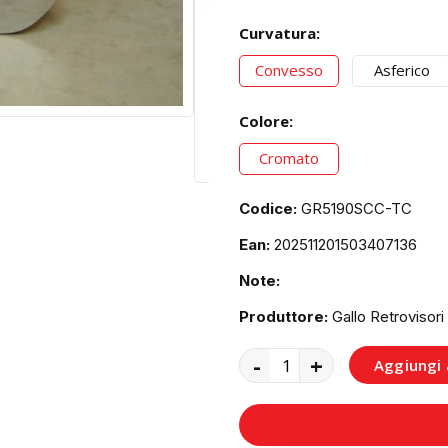
Curvatura:
Convesso
Asferico
Colore:
Cromato
Codice:
GR5190SCC-TC
Ean:
202511201503407136
Note:
Produttore:
Gallo Retrovisori
-
+
Aggiungi a