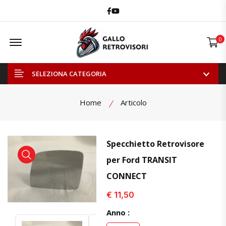
Facebook
Youtube
Offcanvas Menu Open
0
SELEZIONA CATEGORIA
Home
Articolo
Specchietto Retrovisore
per Ford TRANSIT
visualizza prodotto
visualizza prodotto
CONNECT
€ 11,50
Anno :