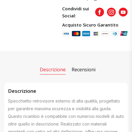
Condividi sui
Facebook
Instagram
Yout
Social:
Acquisto Sicuro Garantito
Descrizione
Recensioni
Descrizione
Specchietto retrovisore esterno di alta qualità, progettato
per garantire massima sicurezza e visibilità alla guida.
Questo ricambio è compatibile con numerosi modelli di auto
oltre quello in descrizione. Realizzato con materiali
resistenti con vetro ad alta definizione, offre una visione