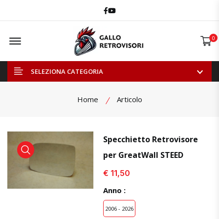
Facebook
Youtube
Offcanvas Menu Open
0
SELEZIONA CATEGORIA
Home
Articolo
Specchietto Retrovisore
per GreatWall STEED
visualizza prodotto
visualizza prodotto
visual
€ 11,50
Anno :
2006 - 2026