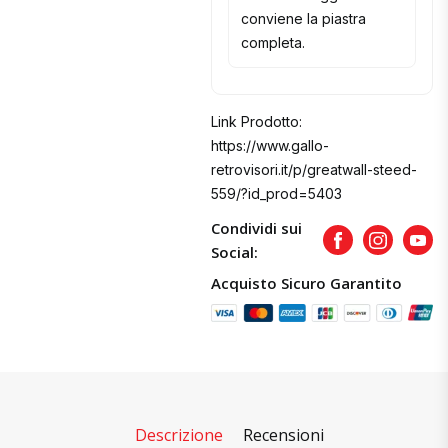
conviene la piastra
completa.
Link Prodotto:
https://www.gallo-
retrovisori.it/p/greatwall-steed-
559/?id_prod=5403
Condividi sui
Facebook
Instagram
Yout
Social:
Acquisto Sicuro Garantito
Descrizione
Recensioni