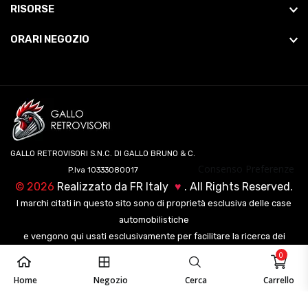
RISORSE
ORARI NEGOZIO
GALLO RETROVISORI S.N.C. DI GALLO BRUNO & C.
Consenso Preferenze
P.Iva 10333080017
©
2026
Realizzato da
FR Italy
♥
. All Rights Reserved.
I marchi citati in questo sito sono di proprietà esclusiva delle case
automobilistiche
e vengono qui usati esclusivamente per facilitare la ricerca dei
veicoli ai nostri clienti.
0
Home
Negozio
Cerca
Carrello