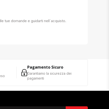
 alle tue domande e guidarti nell`acquisto.
Pagamento Sicuro
Garantiamo la sicurezza dei
reso
pagamenti