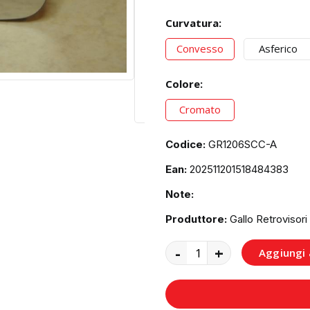
Curvatura:
Convesso
Asferico
Colore:
Cromato
Codice:
GR1206SCC-A
Ean:
202511201518484383
Note:
Produttore:
Gallo Retrovisori
-
+
Aggiungi a