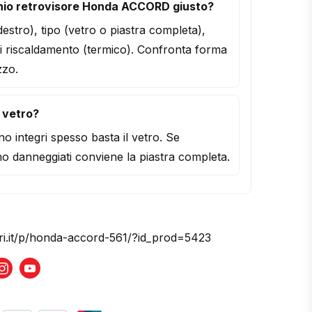
hio retrovisore Honda ACCORD giusto?
/destro), tipo (vetro o piastra completa),
i riscaldamento (termico). Confronta forma
zzo.
l vetro?
o integri spesso basta il vetro. Se
o danneggiati conviene la piastra completa.
ori.it/p/honda-accord-561/?id_prod=5423
book
Instagram
Youtube