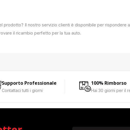
del prodotto? Il nostro servizio clienti è disponibile per rispondere
ovare il ricambio perfetto per la tua auto.
Supporto Professionale
100% Rimborso
Contattaci tutti i giorni
Hai 30 giorni per il 
etter