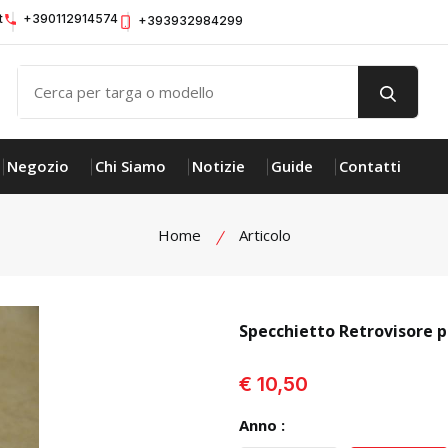
t
+390112914574
+393932984299
Negozio
Chi Siamo
Notizie
Guide
Contatti
Home
Articolo
Specchietto Retrovisore
visualizza prodotto
€ 10,50
Anno :