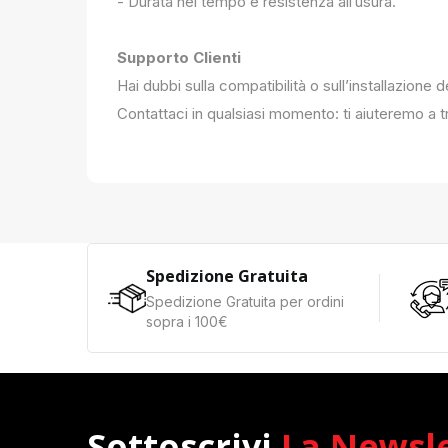
- Durata nel tempo e resistenza all’usura.
Supporto Clienti
Hai dubbi sulla compatibilità o sull’installazione 
Contattaci in qualsiasi momento: ti aiuteremo a tr
Spedizione Gratuita
Spedizione Gratuita per ordini
sopra i 100€
Sottoscrivi
La Newsl