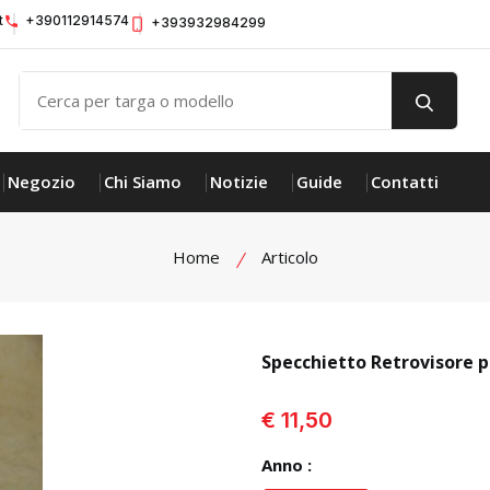
t
+390112914574
+393932984299
Negozio
Chi Siamo
Notizie
Guide
Contatti
Home
Articolo
Specchietto Retrovisore 
visualizza prodotto
€ 11,50
Anno :