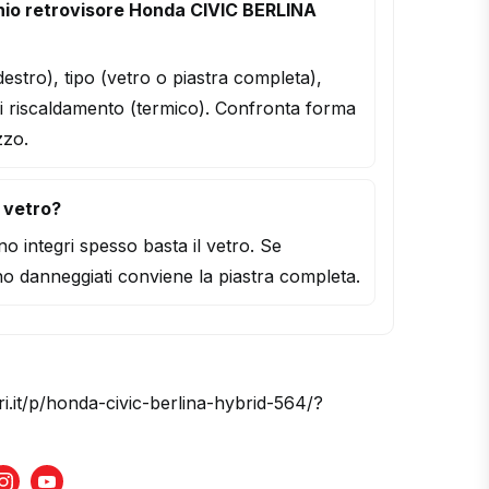
hio retrovisore Honda CIVIC BERLINA
/destro), tipo (vetro o piastra completa),
i riscaldamento (termico). Confronta forma
zzo.
l vetro?
o integri spesso basta il vetro. Se
o danneggiati conviene la piastra completa.
ri.it/p/honda-civic-berlina-hybrid-564/?
book
Instagram
Youtube