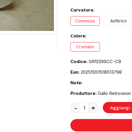
Curvatura:
Convesso
Asferico
Colore:
Cromato
Codice:
GR1229SCC-CB
Ean:
202511201518513798
Note:
Produttore:
Gallo Retrovisori
-
+
Aggiungi a