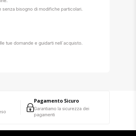
ine.
e senza bisogno di modifiche particolari.
 alle tue domande e guidarti nell`acquisto.
Pagamento Sicuro
Garantiamo la sicurezza dei
reso
pagamenti