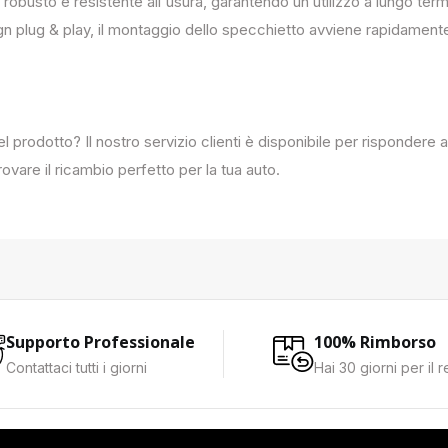
 robusto e resistente all`usura, garantendo un utilizzo a lungo term
ign plug & play, il montaggio dello specchietto avviene rapidament
del prodotto? Il nostro servizio clienti è disponibile per rispondere
ovare il ricambio perfetto per la tua auto.
Supporto Professionale
100% Rimborso
Contattaci tutti i giorni
Hai 30 giorni per il 