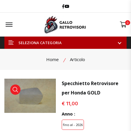
Facebook
Youtube
Offcanvas Menu Open
0
SELEZIONA CATEGORIA
Home
Articolo
Specchietto Retrovisore
per Honda GOLD
visualizza prodotto
visualizza prodotto
visual
€ 11,00
Anno :
fino al - 2026