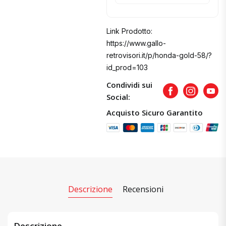
Link Prodotto:
https://www.gallo-
retrovisori.it/p/honda-gold-58/?
id_prod=103
Condividi sui
Facebook
Instagram
Yout
Social:
Acquisto Sicuro Garantito
Descrizione
Recensioni
Descrizione