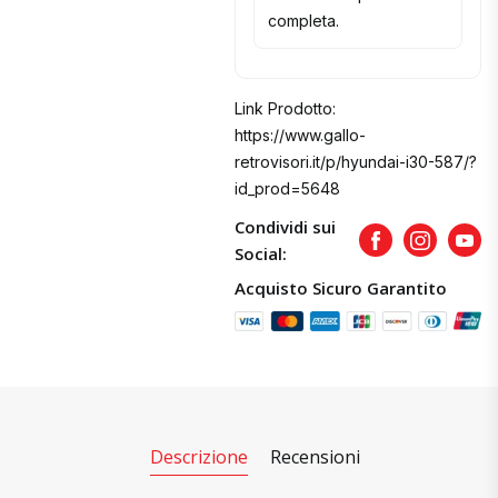
completa.
Link Prodotto:
https://www.gallo-
retrovisori.it/p/hyundai-i30-587/?
id_prod=5648
Condividi sui
Facebook
Instagram
Yout
Social:
Acquisto Sicuro Garantito
Descrizione
Recensioni