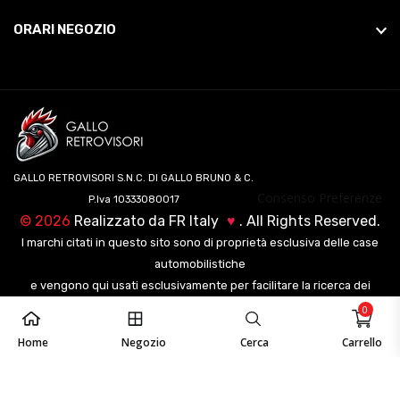
ORARI NEGOZIO
GALLO RETROVISORI S.N.C. DI GALLO BRUNO & C.
Consenso Preferenze
P.Iva 10333080017
©
2026
Realizzato da
FR Italy
♥
. All Rights Reserved.
I marchi citati in questo sito sono di proprietà esclusiva delle case
automobilistiche
e vengono qui usati esclusivamente per facilitare la ricerca dei
veicoli ai nostri clienti.
0
Home
Negozio
Cerca
Carrello