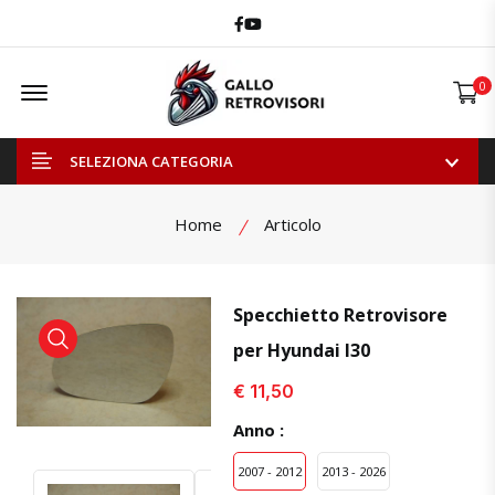
Facebook
Youtube
Offcanvas Menu Open
0
SELEZIONA CATEGORIA
Home
Articolo
Specchietto Retrovisore
per Hyundai I30
visualizza prodotto
visualizza prodotto
€ 11,50
Anno :
2007 - 2012
2013 - 2026