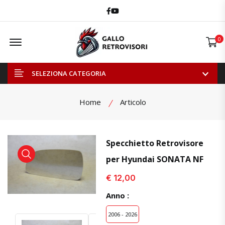
Facebook
Youtube
Offcanvas Menu Open
0
SELEZIONA CATEGORIA
Home
Articolo
Specchietto Retrovisore
per Hyundai SONATA NF
visualizza prodotto
visualizza prodotto
€ 12,00
Anno :
2006 - 2026