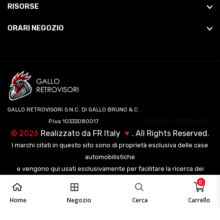
RISORSE
ORARI NEGOZIO
GALLO RETROVISORI S.N.C. DI GALLO BRUNO & C.
Consenso Preferenze
P.Iva 10333080017
©
2026
Realizzato da
FR Italy
♥
. All Rights Reserved.
I marchi citati in questo sito sono di proprietà esclusiva delle case
automobilistiche
e vengono qui usati esclusivamente per facilitare la ricerca dei
veicoli ai nostri clienti.
0
Home
Negozio
Cerca
Carrello