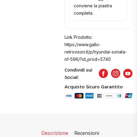
conviene la piastra
completa.
Link Prodotto:
https://www.gallo-
retrovisori.it/p/hyundai-sonata-
nf-596/?id_prod=5740
Condividi sui
Facebook
Instagram
Yout
Social:
Acquisto Sicuro Garantito
Descrizione
Recensioni