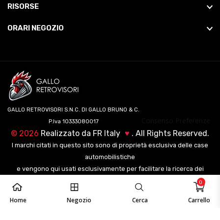
RISORSE
ORARI NEGOZIO
GALLO RETROVISORI S.N.C. DI GALLO BRUNO & C.
Consenso Preferenze
P.Iva 10333080017
©
2026
Realizzato da
FR Italy
♥
. All Rights Reserved.
I marchi citati in questo sito sono di proprietà esclusiva delle case
automobilistiche
e vengono qui usati esclusivamente per facilitare la ricerca dei
veicoli ai nostri clienti.
0
Home
Negozio
Cerca
Carrello