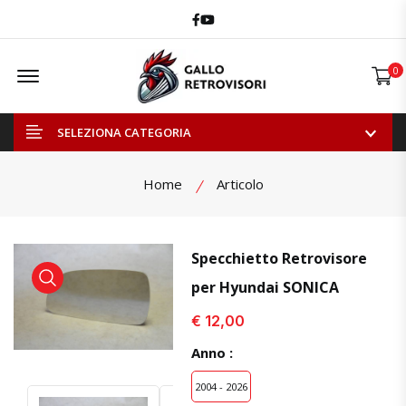
Facebook
Youtube
Offcanvas Menu Open
0
SELEZIONA CATEGORIA
Home
Articolo
Specchietto Retrovisore
per Hyundai SONICA
visualizza prodotto
visualizza prodotto
€ 12,00
Anno :
2004 - 2026