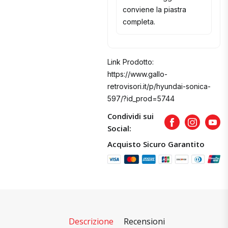
conviene la piastra
completa.
Link Prodotto:
https://www.gallo-
retrovisori.it/p/hyundai-sonica-
597/?id_prod=5744
Condividi sui
Facebook
Instagram
Yout
Social:
Acquisto Sicuro Garantito
Descrizione
Recensioni