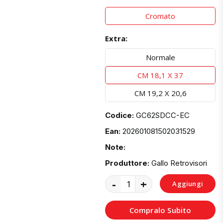
Cromato
Extra:
Normale
CM 18,1 X 37
CM 19,2 X 20,6
Codice:
GC62SDCC-EC
Ean:
202601081502031529
Note:
Produttore:
Gallo Retrovisori
-
+
Aggiungi
al
Compralo Subito
Carrello