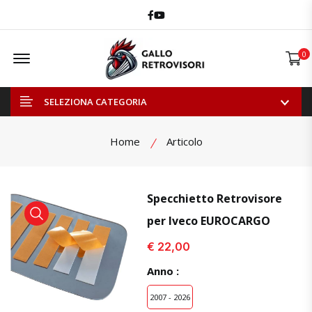
Facebook
Youtube
Offcanvas Menu Open
0
SELEZIONA CATEGORIA
Home
Articolo
Specchietto Retrovisore
per Iveco EUROCARGO
visualizza prodotto
€ 22,00
Anno :
2007 - 2026