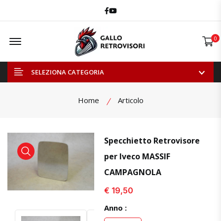
Facebook
Youtube
Offcanvas Menu Open
0
SELEZIONA CATEGORIA
Home
Articolo
Specchietto Retrovisore
per Iveco MASSIF
visualizza prodotto
visualizza prodotto
CAMPAGNOLA
€ 19,50
Anno :