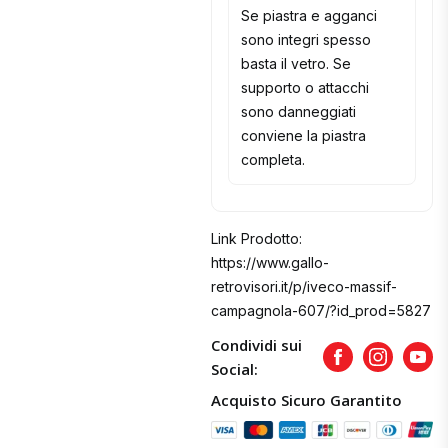
Se piastra e agganci
sono integri spesso
basta il vetro. Se
supporto o attacchi
sono danneggiati
conviene la piastra
completa.
Link Prodotto:
https://www.gallo-
retrovisori.it/p/iveco-massif-
campagnola-607/?id_prod=5827
Condividi sui
Facebook
Instagram
Yout
Social:
Acquisto Sicuro Garantito