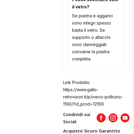
il vetro?
Se piastra e agganci
sono integri spesso
basta il vetro. Se
supporto o attacchi
sono danneggiati
conviene la piastra
completa.
Link Prodotto:
https://www.gallo-
retrovisori.it/p/iveco-pollicino-
1190/?id_prod=12169
Condividi sui
Facebook
Instagram
Yout
Social:
Acquisto Sicuro Garantito