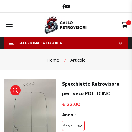
Facebook
Youtube
Offcanvas Menu Open
0
SELEZIONA CATEGORIA
Home
Articolo
Specchietto Retrovisore
per Iveco POLLICINO
visualizza prodotto
visualizza prodotto
€ 22,00
Anno :
fino al - 2026