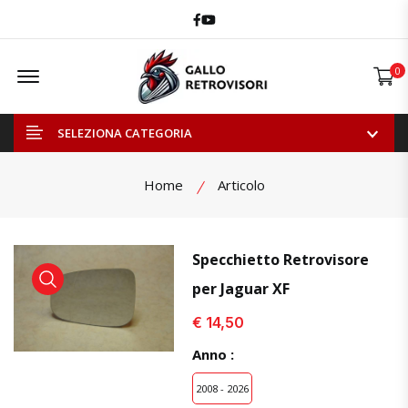
Facebook
Youtube
Offcanvas Menu Open
0
SELEZIONA CATEGORIA
Home
Articolo
Specchietto Retrovisore
per Jaguar XF
visualizza prodotto
visualizza prodotto
visual
€ 14,50
Anno :
2008 - 2026