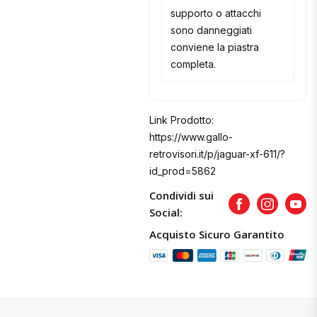
supporto o attacchi
sono danneggiati
conviene la piastra
completa.
Link Prodotto:
https://www.gallo-
retrovisori.it/p/jaguar-xf-611/?
id_prod=5862
Condividi sui
Facebook
Instagram
Yout
Social:
Acquisto Sicuro Garantito