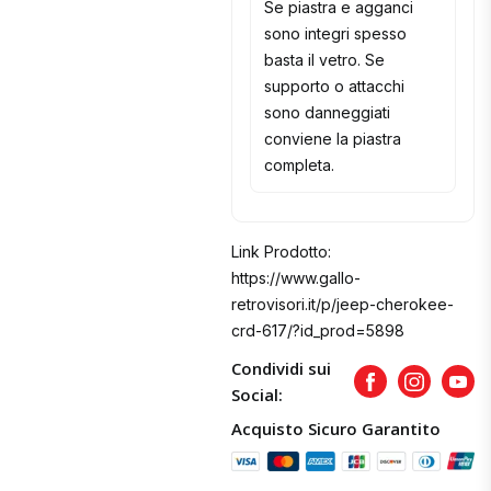
Se piastra e agganci
sono integri spesso
basta il vetro. Se
supporto o attacchi
sono danneggiati
conviene la piastra
completa.
Link Prodotto:
https://www.gallo-
retrovisori.it/p/jeep-cherokee-
crd-617/?id_prod=5898
Condividi sui
Facebook
Instagram
Yout
Social:
Acquisto Sicuro Garantito