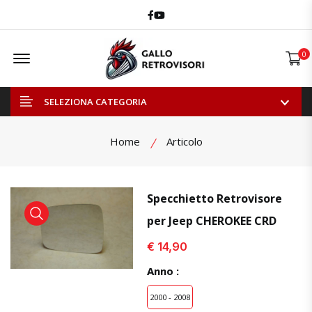
Facebook
Youtube
Offcanvas Menu Open
0
SELEZIONA CATEGORIA
Home
Articolo
Specchietto Retrovisore
per Jeep CHEROKEE CRD
visualizza prodotto
visualizza prodotto
visual
€ 14,90
Anno :
2000 - 2008