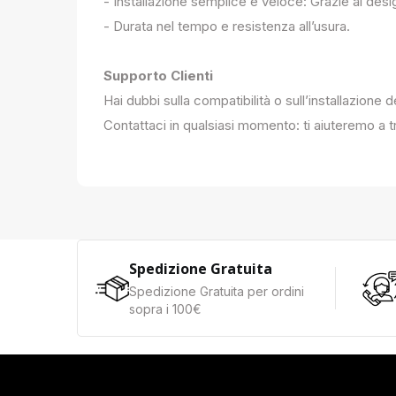
- Installazione semplice e veloce: Grazie al des
- Durata nel tempo e resistenza all’usura.
Supporto Clienti
Hai dubbi sulla compatibilità o sull’installazione 
Contattaci in qualsiasi momento: ti aiuteremo a tr
Spedizione Gratuita
Spedizione Gratuita per ordini
sopra i 100€