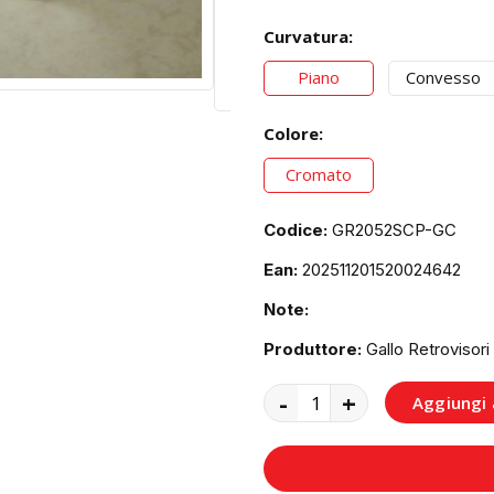
Curvatura:
Piano
Convesso
Colore:
Cromato
Codice:
GR2052SCP-GC
Ean:
202511201520024642
Note:
Produttore:
Gallo Retrovisori
-
+
Aggiungi a