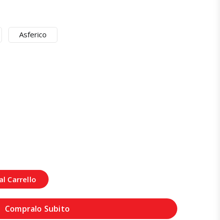
Asferico
l Carrello
Compralo Subito