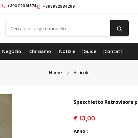
t
+390112914574
+393932984299
Negozio
Chi Siamo
Notizie
Guide
Contatti
Home
Articolo
Specchietto Retrovisore 
visualizza prodotto
€ 13,00
Anno :