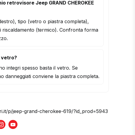
hio retrovisore Jeep GRAND CHEROKEE
/destro), tipo (vetro o piastra completa),
i riscaldamento (termico). Confronta forma
zzo.
l vetro?
o integri spesso basta il vetro. Se
o danneggiati conviene la piastra completa.
ori.it/p/jeep-grand-cherokee-619/?id_prod=5943
book
Instagram
Youtube