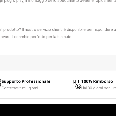
ign plug & play, il montaggio dello specchietto avviene rapidament
del prodotto? Il nostro servizio clienti è disponibile per rispondere
ovare il ricambio perfetto per la tua auto.
Supporto Professionale
100% Rimborso
Contattaci tutti i giorni
Hai 30 giorni per il 