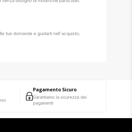
e senza bisogno di modifiche particolari.
 alle tue domande e guidarti nell`acquisto.
Pagamento Sicuro
Garantiamo la sicurezza dei
reso
pagamenti