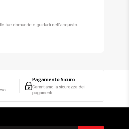
 alle tue domande e guidarti nell`acquisto.
Pagamento Sicuro
Garantiamo la sicurezza dei
reso
pagamenti