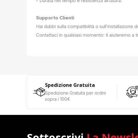
- Durata nel tempo e resistenza all’usura.
Supporto Clienti
Hai dubbi sulla compatibilità o sull’installazione 
Contattaci in qualsiasi momento: ti aiuteremo a tr
Spedizione Gratuita
Spedizione Gratuita per ordini
sopra i 100€
Sottoscrivi
La Newsl