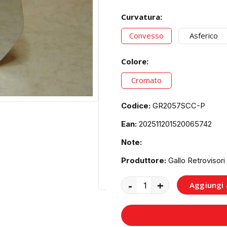
Curvatura:
Convesso
Asferico
Colore:
Cromato
Codice:
GR2057SCC-P
Ean:
202511201520065742
Note:
Produttore:
Gallo Retrovisori
-
+
Aggiungi a