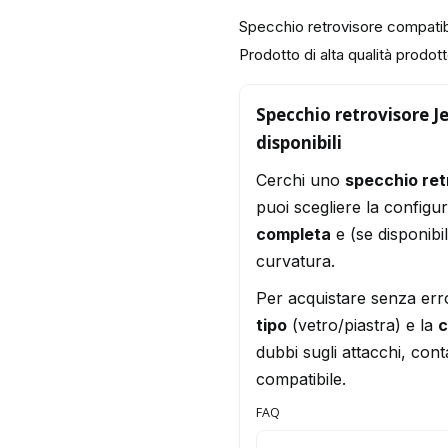
Specchio retrovisore compati
Prodotto di alta qualità prodotto
Specchio retrovisore J
disponibili
Cerchi uno
specchio re
puoi scegliere la configu
completa
e (se disponibi
curvatura.
Per acquistare senza err
tipo
(vetro/piastra) e la
c
dubbi sugli attacchi, conta
compatibile.
FAQ