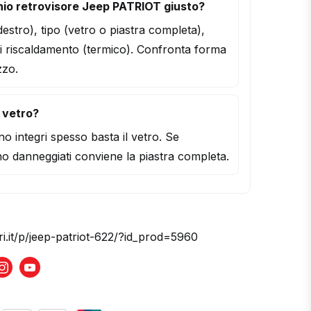
io retrovisore Jeep PATRIOT giusto?
/destro), tipo (vetro o piastra completa),
i riscaldamento (termico). Confronta forma
zzo.
l vetro?
o integri spesso basta il vetro. Se
o danneggiati conviene la piastra completa.
ri.it/p/jeep-patriot-622/?id_prod=5960
book
Instagram
Youtube