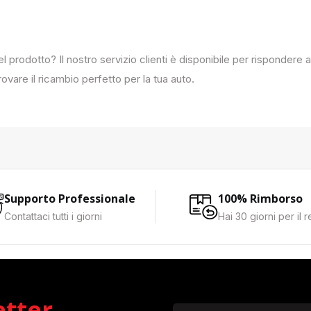
del prodotto? Il nostro servizio clienti è disponibile per rispondere
ovare il ricambio perfetto per la tua auto.
Supporto Professionale
100% Rimborso
Contattaci tutti i giorni
Hai 30 giorni per il 
etter