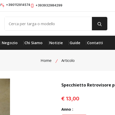
t
+390112914574
+393932984299
Negozio
Chi Siamo
Notizie
Guide
Contatti
Home
Articolo
Specchietto Retrovisore 
visualizza prodotto
€ 13,00
Anno :