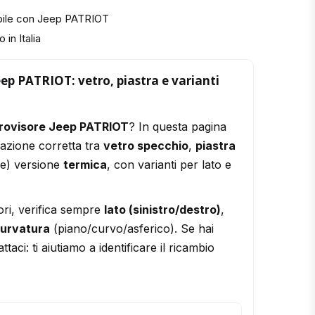
bile con Jeep PATRIOT
 in Italia
eep PATRIOT: vetro, piastra e varianti
trovisore Jeep PATRIOT
? In questa pagina
razione corretta tra
vetro specchio
,
piastra
le) versione
termica
, con varianti per lato e
ori, verifica sempre
lato (sinistro/destro)
,
urvatura
(piano/curvo/asferico). Se hai
ttaci: ti aiutiamo a identificare il ricambio