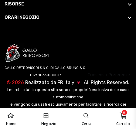
RISORSE
ORARI NEGOZIO
GALLO RETROVISORI S.N.C. DI GALLO BRUNO & C.
Consenso Preferenze
P.Iva 10333080017
©
2026
Realizzato da
FR Italy
♥
. All Rights Reserved.
I marchi citati in questo sito sono di proprietà esclusiva delle case
automobilistiche
e vengono qui usati esclusivamente per facilitare la ricerca dei
veicoli ai nostri clienti.
0
Home
Negozio
Cerca
Carrello