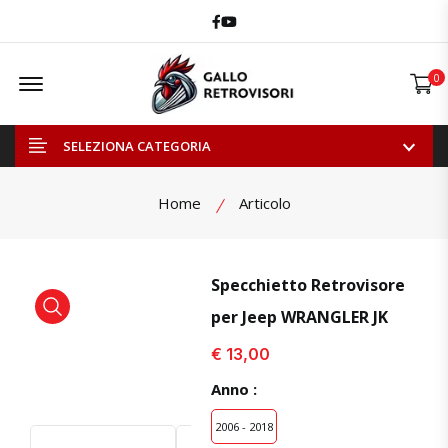
Facebook
Youtube
Offcanvas Menu Open
0
SELEZIONA CATEGORIA
Home
Articolo
Specchietto Retrovisore
per Jeep WRANGLER JK
visualizza prodotto
visualizza prodotto
€ 13,00
Anno :
2006 - 2018