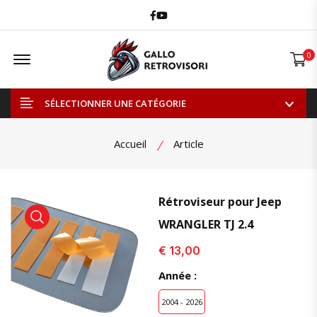
Facebook
Youtube
Offcanvas Menu Open
0
SÉLECTIONNER UNE CATÉGORIE
Accueil
Article
Rétroviseur pour Jeep
WRANGLER TJ 2.4
voir le produit
€ 13,00
Année :
2004 - 2026