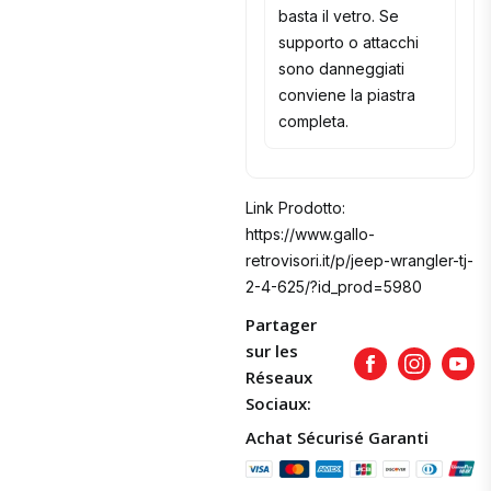
basta il vetro. Se
supporto o attacchi
sono danneggiati
conviene la piastra
completa.
Link Prodotto:
https://www.gallo-
retrovisori.it/p/jeep-wrangler-tj-
2-4-625/?id_prod=5980
Partager
sur les
Facebook
Instagram
Yout
Réseaux
Sociaux:
Achat Sécurisé Garanti