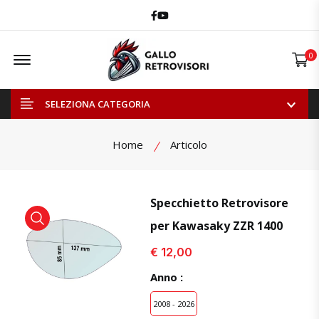
Facebook
Youtube
Offcanvas Menu Open
0
SELEZIONA CATEGORIA
Home
Articolo
Specchietto Retrovisore
per Kawasaky ZZR 1400
visualizza prodotto
visualizza prodotto
visual
€ 12,00
Anno :
2008 - 2026