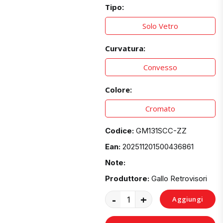
Tipo:
Solo Vetro
Curvatura:
Convesso
Colore:
Cromato
Codice:
GM131SCC-ZZ
Ean:
202511201500436861
Note:
Produttore:
Gallo Retrovisori
-
+
Aggiungi
al