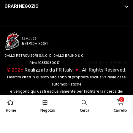
ORARI NEGOZIO
GALLO RETROVISORI S.N.C. DI GALLO BRUNO & C.
Consenso Preferenze
P.Iva 10333080017
©
2026
Realizzato da
FR Italy
♥
. All Rights Reserved.
I marchi citati in questo sito sono di proprietà esclusiva delle case
automobilistiche
e vengono qui usati esclusivamente per facilitare la ricerca dei
veicoli ai nostri clienti.
0
Home
Negozio
Cerca
Carrello