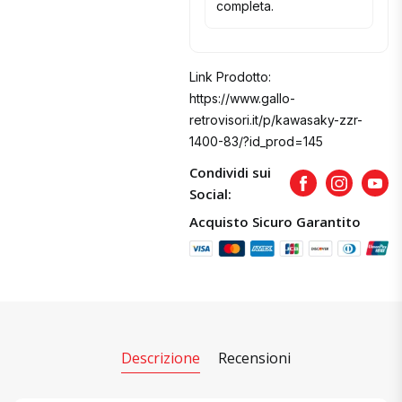
completa.
Link Prodotto:
https://www.gallo-
retrovisori.it/p/kawasaky-zzr-
1400-83/?id_prod=145
Condividi sui
Facebook
Instagram
Yout
Social:
Acquisto Sicuro Garantito
Descrizione
Recensioni