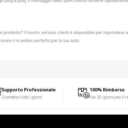
ign plug & play, il montaggio dello specchietto avviene rapidament
del prodotto? Il nostro servizio clienti è disponibile per rispondere
ovare il ricambio perfetto per la tua auto.
Supporto Professionale
100% Rimborso
Contattaci tutti i giorni
Hai 30 giorni per il 