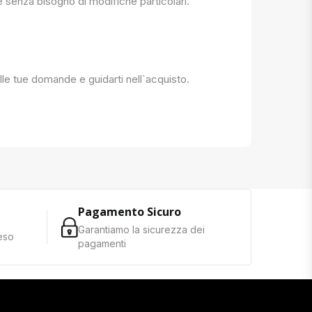
e senza bisogno di modifiche particolari.
 alle tue domande e guidarti nell`acquisto.
Pagamento Sicuro
Garantiamo la sicurezza dei
reso
pagamenti