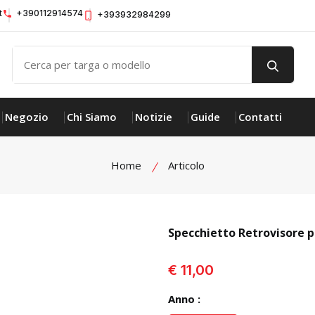
t
+390112914574
+393932984299
Negozio
Chi Siamo
Notizie
Guide
Contatti
Home
Articolo
Specchietto Retrovisore 
€ 11,00
Anno :