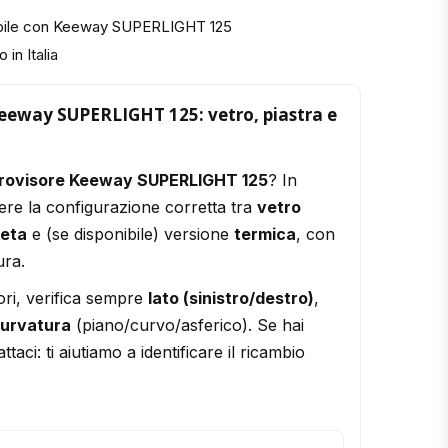
ibile con Keeway SUPERLIGHT 125
 in Italia
Keeway SUPERLIGHT 125: vetro, piastra e
trovisore Keeway SUPERLIGHT 125
? In
ere la configurazione corretta tra
vetro
leta
e (se disponibile) versione
termica
, con
ura.
ori, verifica sempre
lato (sinistro/destro)
,
urvatura
(piano/curvo/asferico). Se hai
ttaci: ti aiutiamo a identificare il ricambio