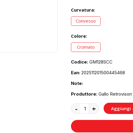
Curvatura:
Convesso
Colore:
Cromato
Codice:
GM128SCC
Ean:
202511201500445468
Note:
Produttore:
Gallo Retrovisori
-
+
Aggiungi a