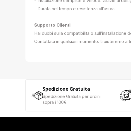
- Installazione semplice e veloce: Grazie al des
- Durata nel tempo e resistenza all’usura.
Supporto Clienti
Hai dubbi sulla compatibilità o sull’installazione 
Contattaci in qualsiasi momento: ti aiuteremo a tr
Spedizione Gratuita
Spedizione Gratuita per ordini
sopra i 100€