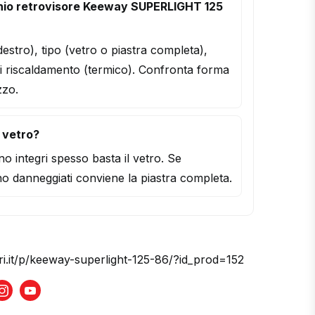
hio retrovisore Keeway SUPERLIGHT 125
/destro), tipo (vetro o piastra completa),
i riscaldamento (termico). Confronta forma
zzo.
l vetro?
o integri spesso basta il vetro. Se
o danneggiati conviene la piastra completa.
ri.it/p/keeway-superlight-125-86/?id_prod=152
book
Instagram
Youtube