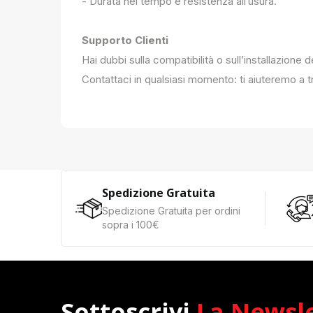
- Durata nel tempo e resistenza all’usura.
Supporto Clienti
Hai dubbi sulla compatibilità o sull’installazione 
Contattaci in qualsiasi momento: ti aiuteremo a tr
Spedizione Gratuita
Spedizione Gratuita per ordini
sopra i 100€
Sottoscrivi
La Newsl