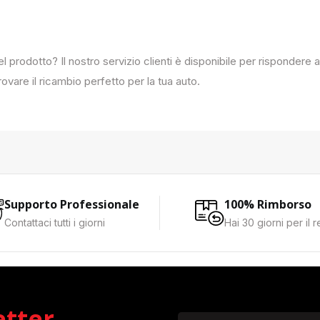
del prodotto? Il nostro servizio clienti è disponibile per rispondere
ovare il ricambio perfetto per la tua auto.
Supporto Professionale
100% Rimborso
Contattaci tutti i giorni
Hai 30 giorni per il 
etter