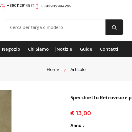
t
+390112914574
+393932984299
Negozio
Chi Siamo
Notizie
Guide
Contatti
Home
Articolo
Specchietto Retrovisore 
visualizza prodotto
€ 13,00
Anno :