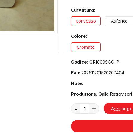
Curvatura:
Convesso
Asferico
Colore:
Cromato
Codice:
GR1809SCC-P
Ean:
202511201520207404
Note:
Produttore:
Gallo Retrovisori
-
+
Aggiungi a