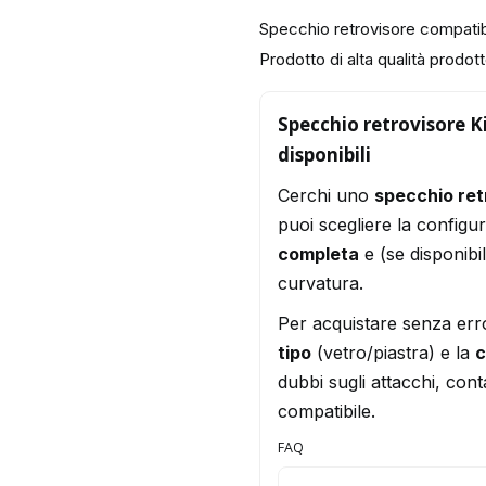
Specchio retrovisore compati
Prodotto di alta qualità prodotto
Specchio retrovisore K
disponibili
Cerchi uno
specchio re
puoi scegliere la configu
completa
e (se disponibi
curvatura.
Per acquistare senza err
tipo
(vetro/piastra) e la
c
dubbi sugli attacchi, conta
compatibile.
FAQ