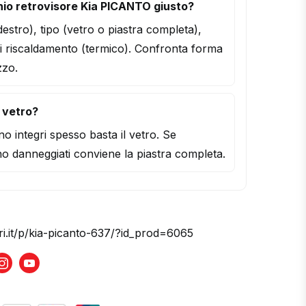
io retrovisore Kia PICANTO giusto?
/destro), tipo (vetro o piastra completa),
i riscaldamento (termico). Confronta forma
zzo.
l vetro?
o integri spesso basta il vetro. Se
o danneggiati conviene la piastra completa.
ri.it/p/kia-picanto-637/?id_prod=6065
book
Instagram
Youtube