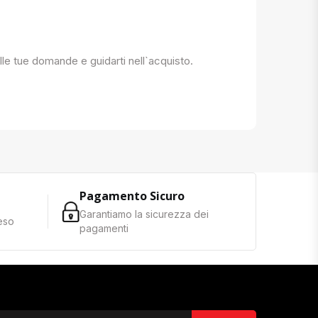
 alle tue domande e guidarti nell`acquisto.
Pagamento Sicuro
Garantiamo la sicurezza dei
reso
pagamenti