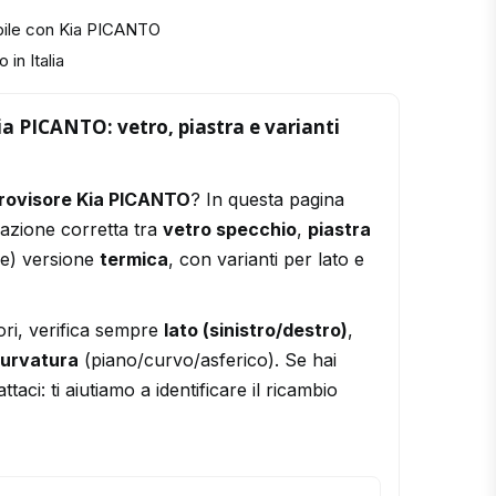
bile con Kia PICANTO
 in Italia
ia PICANTO: vetro, piastra e varianti
trovisore Kia PICANTO
? In questa pagina
razione corretta tra
vetro specchio
,
piastra
le) versione
termica
, con varianti per lato e
ori, verifica sempre
lato (sinistro/destro)
,
urvatura
(piano/curvo/asferico). Se hai
ttaci: ti aiutiamo a identificare il ricambio