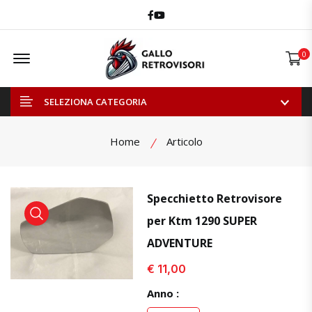
Facebook
Youtube
Offcanvas Menu Open
0
SELEZIONA CATEGORIA
Home
Articolo
Specchietto Retrovisore
per Ktm 1290 SUPER
visualizza prodotto
visualizza prodotto
visual
ADVENTURE
€ 11,00
Anno :