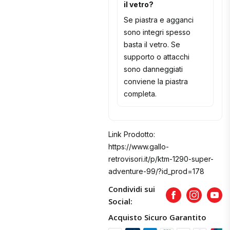
il vetro?
Se piastra e agganci
sono integri spesso
basta il vetro. Se
supporto o attacchi
sono danneggiati
conviene la piastra
completa.
Link Prodotto:
https://www.gallo-
retrovisori.it/p/ktm-1290-super-
adventure-99/?id_prod=178
Condividi sui
Facebook
Instagram
Yout
Social:
Acquisto Sicuro Garantito