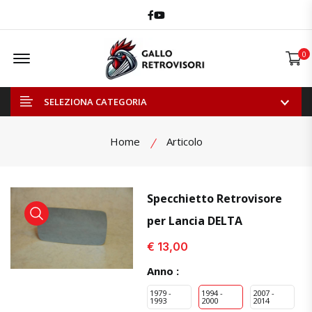
Facebook
Youtube
Offcanvas Menu Open
0
SELEZIONA CATEGORIA
Home
Articolo
Specchietto Retrovisore
per Lancia DELTA
visualizza prodotto
visualizza prodotto
visual
€ 13,00
Anno :
1979 -
1994 -
2007 -
1993
2000
2014