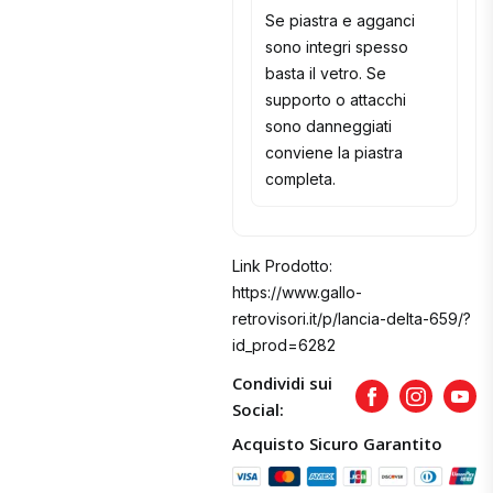
Se piastra e agganci
sono integri spesso
basta il vetro. Se
supporto o attacchi
sono danneggiati
conviene la piastra
completa.
Link Prodotto:
https://www.gallo-
retrovisori.it/p/lancia-delta-659/?
id_prod=6282
Condividi sui
Facebook
Instagram
Yout
Social:
Acquisto Sicuro Garantito