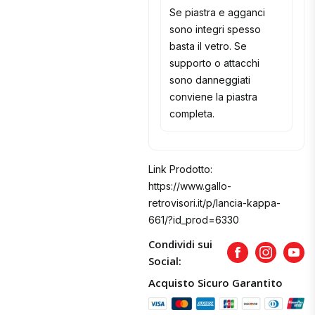
Se piastra e agganci
sono integri spesso
basta il vetro. Se
supporto o attacchi
sono danneggiati
conviene la piastra
completa.
Link Prodotto:
https://www.gallo-
retrovisori.it/p/lancia-kappa-
661/?id_prod=6330
Condividi sui
Facebook
Instagram
Yout
Social:
Acquisto Sicuro Garantito