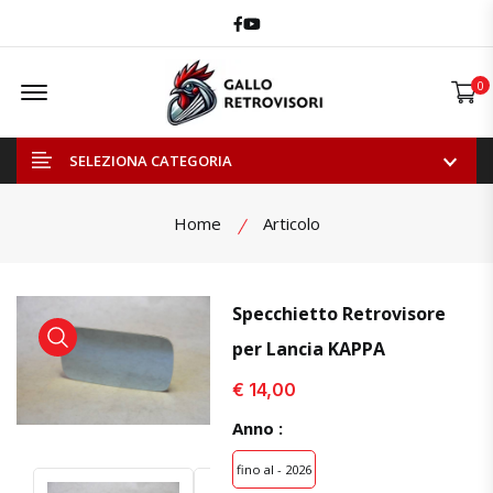
Facebook
Youtube
Offcanvas Menu Open
0
SELEZIONA CATEGORIA
Home
Articolo
Specchietto Retrovisore
per Lancia KAPPA
visualizza prodotto
visualizza prodotto
€ 14,00
Anno :
fino al - 2026