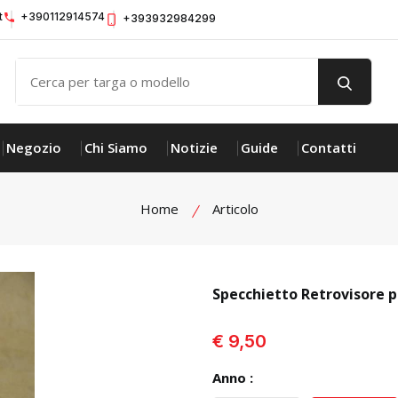
t
+390112914574
+393932984299
Negozio
Chi Siamo
Notizie
Guide
Contatti
Home
Articolo
Specchietto Retrovisore 
visualizza prodotto
€ 9,50
Anno :