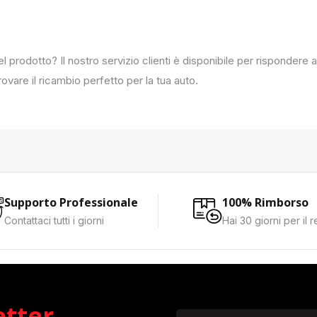
del prodotto? Il nostro servizio clienti è disponibile per rispondere
ovare il ricambio perfetto per la tua auto.
Supporto Professionale
100% Rimborso
Contattaci tutti i giorni
Hai 30 giorni per il 
etter