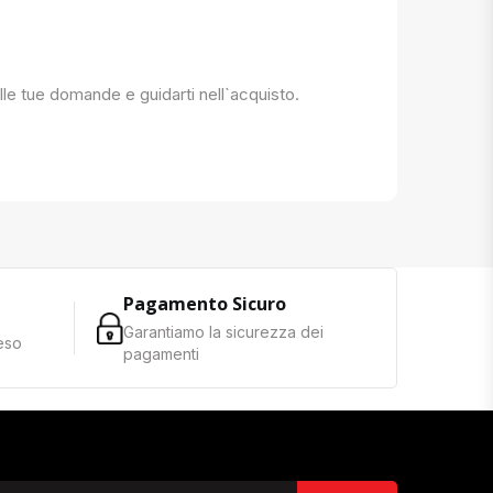
 alle tue domande e guidarti nell`acquisto.
Pagamento Sicuro
Garantiamo la sicurezza dei
reso
pagamenti