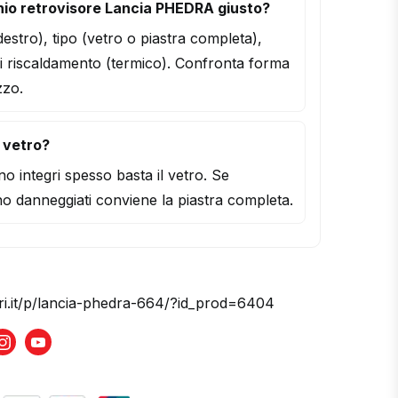
io retrovisore Lancia PHEDRA giusto?
/destro), tipo (vetro o piastra completa),
i riscaldamento (termico). Confronta forma
zzo.
l vetro?
o integri spesso basta il vetro. Se
o danneggiati conviene la piastra completa.
ori.it/p/lancia-phedra-664/?id_prod=6404
book
Instagram
Youtube