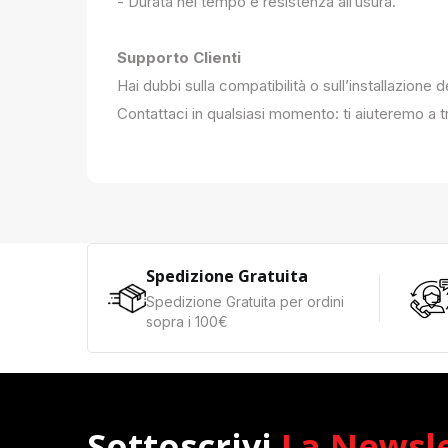
- Durata nel tempo e resistenza all’usura.
Supporto Clienti
Hai dubbi sulla compatibilità o sull’installazione 
Contattaci in qualsiasi momento: ti aiuteremo a tr
Spedizione Gratuita
Spedizione Gratuita per ordini
sopra i 100€
Sottoscrivi
La Newsl