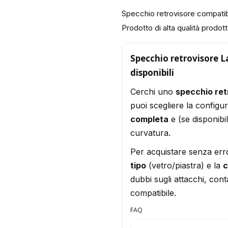
Specchio retrovisore compati
Prodotto di alta qualità prodotto
Specchio retrovisore L
disponibili
Cerchi uno
specchio re
puoi scegliere la configu
completa
e (se disponibi
curvatura.
Per acquistare senza err
tipo
(vetro/piastra) e la
c
dubbi sugli attacchi, conta
compatibile.
FAQ