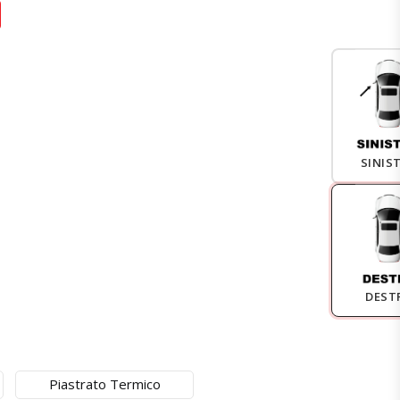
SINIS
DEST
Piastrato Termico