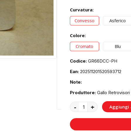
Curvatura:
Convesso
Asferico
Colore:
Cromato
Blu
Codice:
GR66DCC-PH
Ean:
202511201520593712
Note:
Produttore:
Gallo Retrovisori
-
+
Aggiungi a