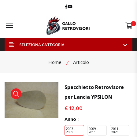
Facebook
Youtube
Offcanvas Menu Open
0
SELEZIONA CATEGORIA
Home
Articolo
Specchietto Retrovisore
per Lancia YPSILON
visualizza prodotto
visualizza prodotto
visual
€ 12,00
Anno :
2003 -
2009 -
2011 -
2009
2011
2026