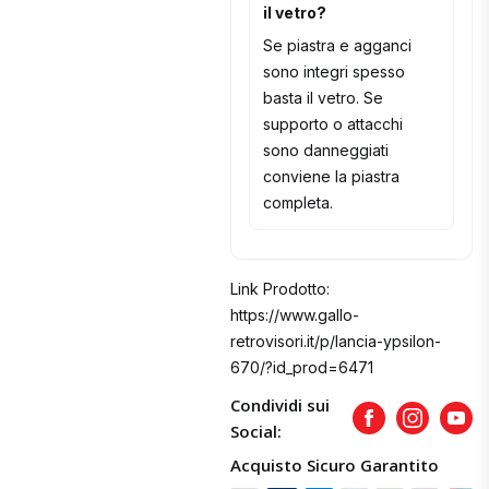
il vetro?
Se piastra e agganci
sono integri spesso
basta il vetro. Se
supporto o attacchi
sono danneggiati
conviene la piastra
completa.
Link Prodotto:
https://www.gallo-
retrovisori.it/p/lancia-ypsilon-
670/?id_prod=6471
Condividi sui
Facebook
Instagram
Yout
Social:
Acquisto Sicuro Garantito